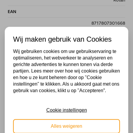
Rotan
EAN
8717807301668
Diameter
Wij maken gebruik van Cookies
60 cm
Wij gebruiken cookies om uw gebruikservaring te
Merk
optimaliseren, het webverkeer te analyseren en
gerichte advertenties te kunnen tonen via derde
Light & Living lampen
partijen. Lees meer over hoe wij cookies gebruiken
en hoe u ze kunt beheren door op "Cookie
Dimbaar
instellingen" te klikken. Als u akkoord gaat met ons
gebruik van cookies, klikt u op "Accepteren”.
Ja, in combinatie met een externe dimmer
Voltage
Cookie instellingen
230V
Alles weigeren
Wattage