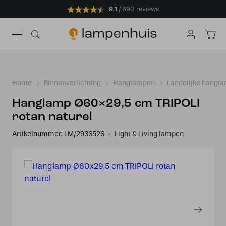
9.1
690 reviews
Home
Binnenverlichting
Hanglampen
Landelijke hangl
Hanglamp Ø60×29,5 cm TRIPOLI
rotan naturel
Artikelnummer:
LM/2936526
Light & Living lampen