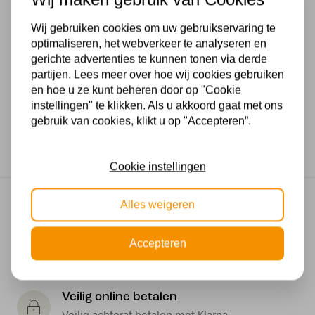
Stijl
Wij gebruiken cookies om uw gebruikservaring te
Landelijk
optimaliseren, het webverkeer te analyseren en
Voltage
gerichte advertenties te kunnen tonen via derde
partijen. Lees meer over hoe wij cookies gebruiken
230V
en hoe u ze kunt beheren door op "Cookie
instellingen" te klikken. Als u akkoord gaat met ons
Wattage
gebruik van cookies, klikt u op "Accepteren”.
1*40W
Cookie instellingen
Gratis verzending
Alles weigeren
Gratis verzending in NL vanaf € 50,-
Accepteren
Makkelijk retourneren
30 dagen geld terug garantie
Veilig online betalen