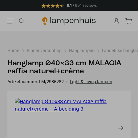
9.1
691 reviews
Home
Binnenverlichting
Hanglampen
Landelijke hangl
Hanglamp Ø40×33 cm MALACIA
raffia naturel+crème
Artikelnummer:
LM/2986282
Light & Living lampen