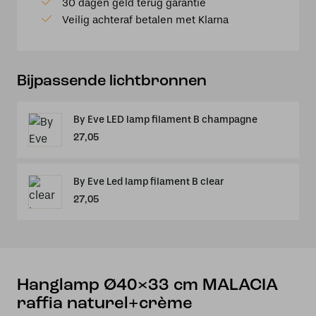
30 dagen geld terug garantie
naturel+crème
Veilig achteraf betalen met Klarna
aantal
Bijpassende lichtbronnen
By Eve LED lamp filament B champagne
27,05
By Eve Led lamp filament B clear
27,05
Hanglamp Ø40×33 cm MALACIA
raffia naturel+crème