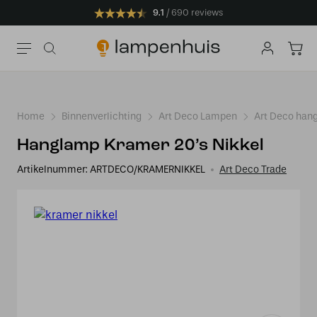
9.1
690 reviews
Home
Binnenverlichting
Art Deco Lampen
Art Deco han
Hanglamp Kramer 20’s Nikkel
Artikelnummer:
ARTDECO/KRAMERNIKKEL
Art Deco Trade