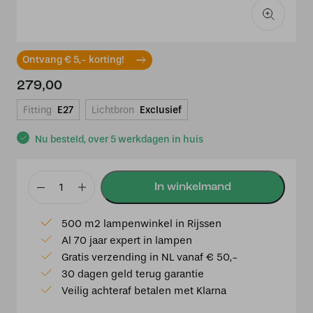
Ontvang € 5,- korting!
279,00
Fitting
E27
Lichtbron
Exclusief
Nu besteld, over 5 werkdagen in huis
Hanglamp
De
500 m2 lampenwinkel in Rijssen
Klerk
Al 70 jaar expert in lampen
20's
Gratis verzending in NL vanaf € 50,-
Brons
30 dagen geld terug garantie
aantal
Veilig achteraf betalen met Klarna