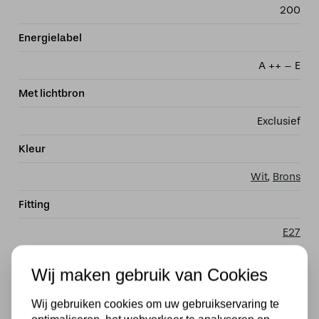
200
Energielabel
A ++ – E
Met lichtbron
Exclusief
Kleur
Wit
,
Brons
Fitting
E27
Stijl
Wij maken gebruik van Cookies
Klassiek
Wij gebruiken cookies om uw gebruikservaring te
Materiaal