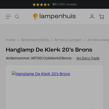
9.1
690 reviews
Home
Binnenverlichting
Art Deco Lampen
Art Deco han
Hanglamp De Klerk 20’s Brons
Artikelnummer:
ARTDECO/deklerk20brons
Art Deco Trade