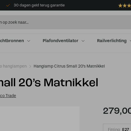
30 dagen geld terug garantie
ichtbronnen
Plafondventilator
Railverlichting
co hanglampen
Hanglamp Citrus Small 20’s Matnikkel
ll 20’s Matnikkel
eco Trade
279,0
Fitting
E27