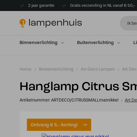
2 jaar garantie
Gratis verzending in NL vanaf € 50,-
Binnenverlichting
Buitenverlichting
L
Home
Binnenverlichting
Art Deco Lampen
Art De
Hanglamp Citrus Sma
Artikelnummer:
ARTDECO/CITRUSSMALLmatnikkel
Art D
Ontvang € 5,- korting!