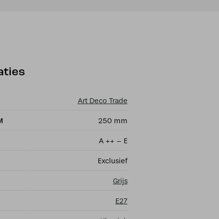
aties
Art Deco Trade
M
250 mm
A ++ – E
Exclusief
Grijs
E27