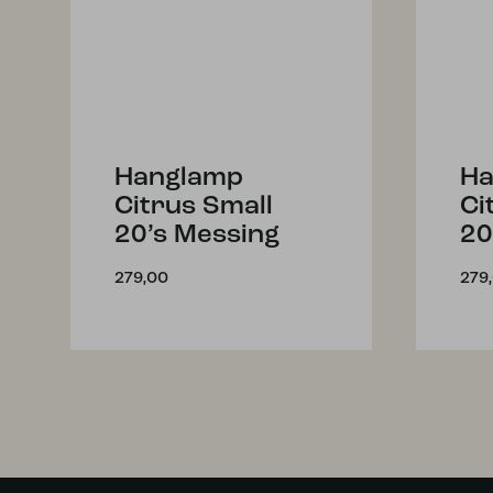
Hanglamp
Ha
Citrus Small
Ci
20’s Messing
20
279,00
279