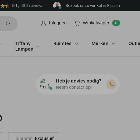
9.1
690 reviews
Bezoek onze winkel in Rijssen
Inloggen
Winkelwagen
0
Tiffany
Ruimtes
Merken
Outle
Lampen
Heb je advies nodig?
Neem contact op!
0
Lichtbron
Exclusief