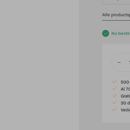
Alle productsp
Nu beste
Hangla
Citrus
Small
500 
20's
Al 7
Matnikk
Grat
aantal
30 d
Veil