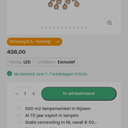
Ontvang € 5,- korting!
438,00
Fitting
LED
Lichtbron
Exclusief
Nu besteld, over 1-7 werkdagen in huis
Hanglamp
10L
500 m2 lampenwinkel in Rijssen
120x25x29,5
Al 70 jaar expert in lampen
cm
Gratis verzending in NL vanaf € 50,-
ALVARO