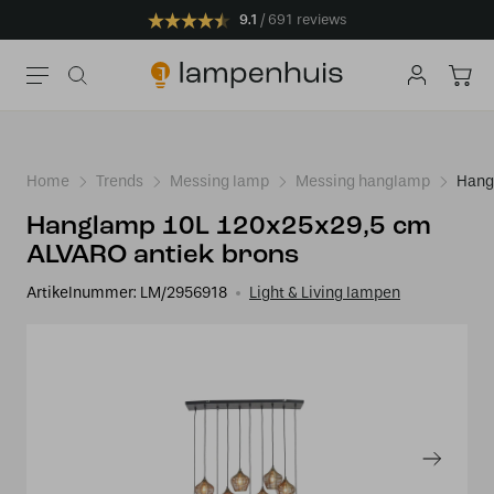
9.1
691 reviews
Home
Trends
Messing lamp
Messing hanglamp
Hang
Hanglamp 10L 120x25x29,5 cm
ALVARO antiek brons
Artikelnummer:
LM/2956918
Light & Living lampen