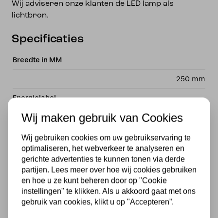
Wij adviseren onze klanten de LED lamp als
lichtbron.
Specificaties
Breedte in MM
250 mm
Energielabel
Wij maken gebruik van Cookies
A ++ – E
Met lichtbron
Wij gebruiken cookies om uw gebruikservaring te
optimaliseren, het webverkeer te analyseren en
Exclusief
gerichte advertenties te kunnen tonen via derde
partijen. Lees meer over hoe wij cookies gebruiken
Kleur
en hoe u ze kunt beheren door op "Cookie
instellingen" te klikken. Als u akkoord gaat met ons
Bruin
,
Goud
gebruik van cookies, klikt u op "Accepteren”.
Fitting