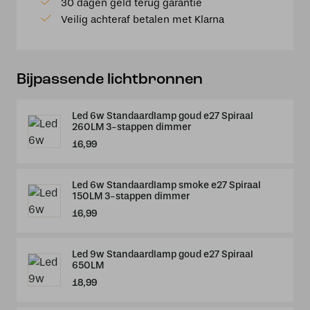
30 dagen geld terug garantie
antiek
Veilig achteraf betalen met Klarna
brons
aantal
Bijpassende lichtbronnen
Led 6w Standaardlamp goud e27 Spiraal
260LM 3-stappen dimmer
16,99
Led 6w Standaardlamp smoke e27 Spiraal
150LM 3-stappen dimmer
16,99
Led 9w Standaardlamp goud e27 Spiraal
650LM
18,99