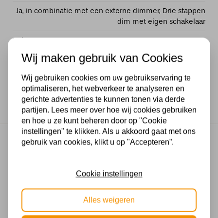
Ja, in combinatie met een externe dimmer, Drie stappen
dim met eigen schakelaar
Voltage
Wij maken gebruik van Cookies
230V
Wij gebruiken cookies om uw gebruikservaring te
Wattage
optimaliseren, het webverkeer te analyseren en
40 watt
gerichte advertenties te kunnen tonen via derde
partijen. Lees meer over hoe wij cookies gebruiken
en hoe u ze kunt beheren door op "Cookie
instellingen" te klikken. Als u akkoord gaat met ons
Gratis verzending
gebruik van cookies, klikt u op "Accepteren”.
Gratis verzending in NL vanaf € 50,-
Makkelijk retourneren
Cookie instellingen
30 dagen geld terug garantie
Alles weigeren
Veilig online betalen