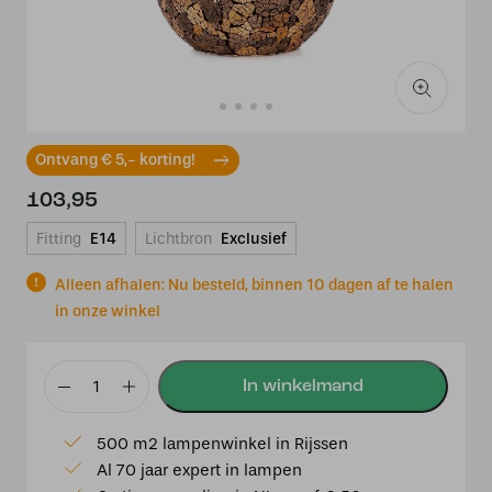
Ontvang € 5,- korting!
103,95
Fitting
E14
Lichtbron
Exclusief
Alleen afhalen: Nu besteld, binnen 10 dagen af te halen
in onze winkel
Glass
Black/gold
500 m2 lampenwinkel in Rijssen
|
Al 70 jaar expert in lampen
Staande