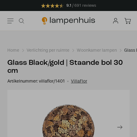
9.1
691 reviews
Home
Verlichting per ruimte
Woonkamer lampen
Glass 
Glass Black/gold | Staande bol 30
cm
Artikelnummer:
villaflor/1401
VillaFlor