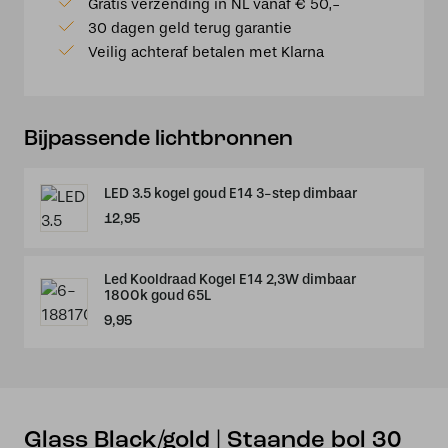
Gratis verzending in NL vanaf € 50,-
bol
30 dagen geld terug garantie
30
Veilig achteraf betalen met Klarna
cm
aantal
Bijpassende lichtbronnen
LED 3.5 kogel goud E14 3-step dimbaar
12,95
Led Kooldraad Kogel E14 2,3W dimbaar
1800k goud 65L
9,95
Glass Black/gold | Staande bol 30