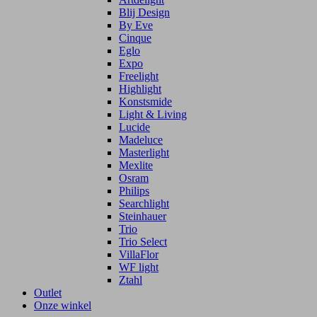
Blij Design
By Eve
Cinque
Eglo
Expo
Freelight
Highlight
Konstsmide
Light & Living
Lucide
Madeluce
Masterlight
Mexlite
Osram
Philips
Searchlight
Steinhauer
Trio
Trio Select
VillaFlor
WF light
Ztahl
Outlet
Onze winkel