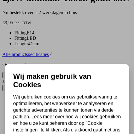
Nu besteld, over 1-2 werkdagen in huis
€
9,95
Incl. BTW
Fitting
E14
Fitting
LED
Lengte
4.5cm
Alle productspecificaties
Op voorraad
Wij maken gebruik van
Led Kooldraad Kogel E14 2,3W dimbaar 1800k goud 65L
aantal
Cookies
Toevoegen aan winkelwagen
Wij gebruiken cookies om uw gebruikservaring te
optimaliseren, het webverkeer te analyseren en
500 m2 lampenwinkel in Rijssen
Al 70 jaar expert in lampen
gerichte advertenties te kunnen tonen via derde
Gratis verzending in NL vanaf € 50,-
partijen. Lees meer over hoe wij cookies gebruiken
30 dagen geld terug garantie
en hoe u ze kunt beheren door op "Cookie
Veilig achteraf betalen met Klarna
instellingen" te klikken. Als u akkoord gaat met ons