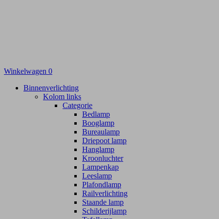
Winkelwagen
0
Binnenverlichting
Kolom links
Categorie
Bedlamp
Booglamp
Bureaulamp
Driepoot lamp
Hanglamp
Kroonluchter
Lampenkap
Leeslamp
Plafondlamp
Railverlichting
Staande lamp
Schilderijlamp