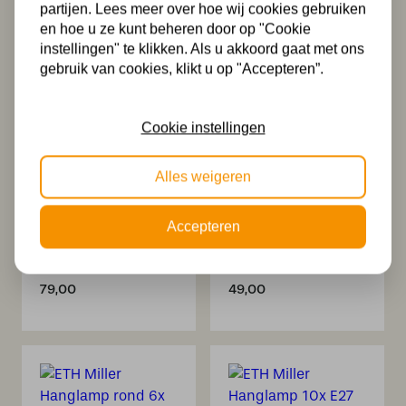
partijen. Lees meer over hoe wij cookies gebruiken
Zwart
15W Zwart
en hoe u ze kunt beheren door op "Cookie
279,00
59,00
instellingen" te klikken. Als u akkoord gaat met ons
gebruik van cookies, klikt u op "Accepteren”.
Cookie instellingen
Alles weigeren
Accepteren
ETH Miller
ETH Miller
Tafellamp 1x E27
Wandspot 1x E27
15W Zwart
15W Zwart
79,00
49,00