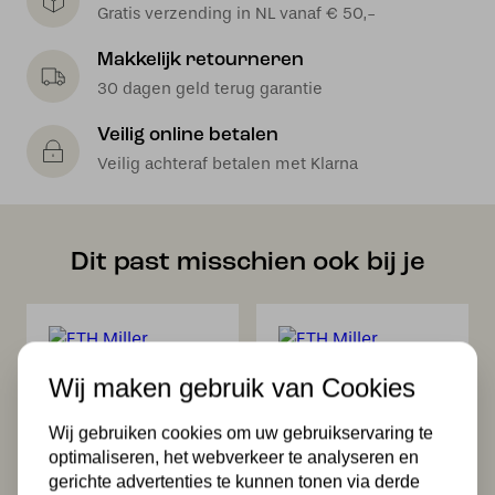
Gratis verzending in NL vanaf € 50,-
Makkelijk retourneren
30 dagen geld terug garantie
Veilig online betalen
Veilig achteraf betalen met Klarna
Dit past misschien ook bij je
Wij maken gebruik van Cookies
Wij gebruiken cookies om uw gebruikservaring te
optimaliseren, het webverkeer te analyseren en
ETH Miller
ETH Miller
gerichte advertenties te kunnen tonen via derde
Hanglamp 4x E27
Wandlamp 2x E27