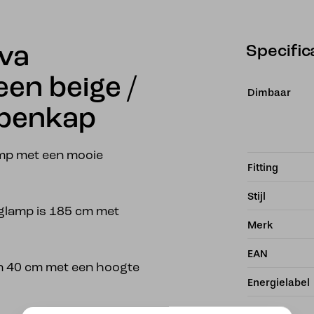
Specific
va
en beige /
Dimbaar
mpenkap
mp met een mooie
Fitting
Stijl
glamp is 185 cm met
Merk
EAN
n 40 cm met een hoogte
Energielabel
Kleur