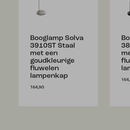
Booglamp Solva
Bo
3910ST Staal
38
met een
me
goudkleurige
fl
fluwelen
la
lampenkap
164
164,90