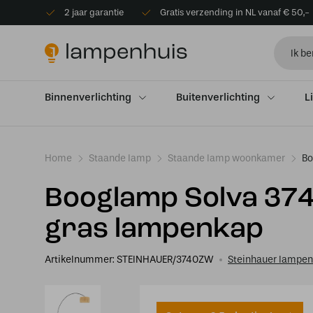
2 jaar garantie
Gratis verzending in NL vanaf € 50,-
Binnenverlichting
Buitenverlichting
L
Home
Staande lamp
Staande lamp woonkamer
Bo
Booglamp Solva 374
gras lampenkap
Artikelnummer:
STEINHAUER/3740ZW
Steinhauer lampen