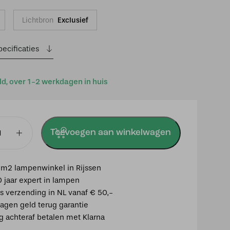
Lichtbron
Exclusief
ecificaties
ld, over 1-2 werkdagen in huis
Toevoegen aan winkelwagen
mp
m2 lampenwinkel in Rijssen
0 jaar expert in lampen
is verzending in NL vanaf € 50,-
agen geld terug garantie
ig achteraf betalen met Klarna