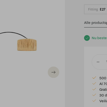
Fitting
E27
Alle productsp
Nu beste
Boogla
Solva
3740ZW
500 
met
Al 7
een
Grat
beige
30 d
/
Veil
gele