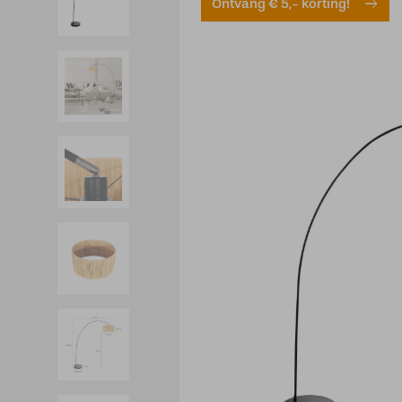
Ontvang € 5,- korting!