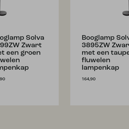
oglamp Solva
Booglamp Sol
99ZW Zwart
3895ZW Zwar
t een groen
met een taup
uwelen
fluwelen
mpenkap
lampenkap
,90
164,90