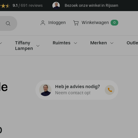
9.1
691 reviews
Bezoek onze winkel in Rijssen
Inloggen
Winkelwagen
0
Tiffany
Ruimtes
Merken
Outle
Lampen
le
Heb je advies nodig?
Neem contact op!
0