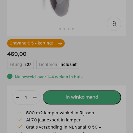
Ontvang € 5,- korting!
469,00
Fitting
E27
Lichtbron
Inclusief
Nu besteld, over 1-4 weken in huis
BY
EVE
500 m2 lampenwinkel in Rijssen
Wall
Al 70 jaar expert in lampen
Zepp
Gratis verzending in NL vanaf € 50,-
40