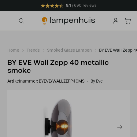
9.1
690 reviews
Home
Trends
Smoked Glass Lampen
BY EVE Wall Zepp 4
BY EVE Wall Zepp 40 metallic
smoke
Artikelnummer:
BYEVE/WALLZEPP40MS
By Eve