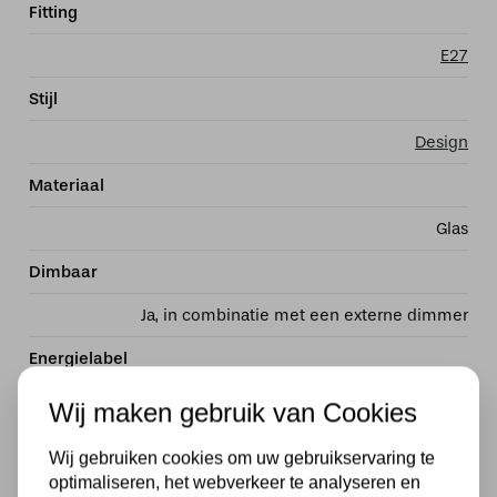
Fitting
E27
Stijl
Design
Materiaal
Glas
Dimbaar
Ja, in combinatie met een externe dimmer
Energielabel
A +
Wij maken gebruik van Cookies
Lengte in MM
Wij gebruiken cookies om uw gebruikservaring te
optimaliseren, het webverkeer te analyseren en
400 mm