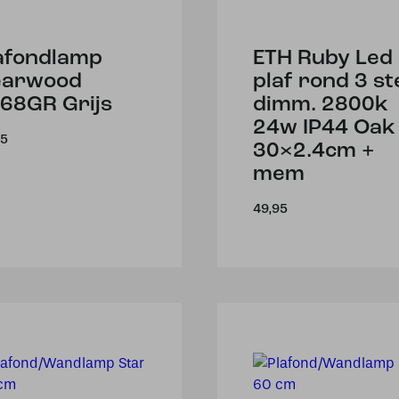
afondlamp
ETH Ruby Led
earwood
plaf rond 3 st
68GR Grijs
dimm. 2800k
24w IP44 Oak
95
30×2.4cm +
mem
49,95