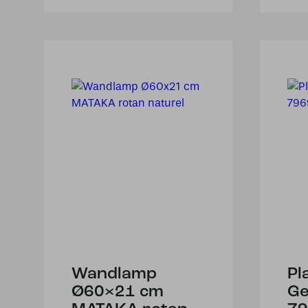
Wandlamp
Pl
Ø60×21 cm
G