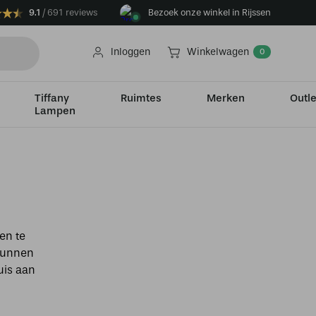
9.1
691 reviews
Bezoek onze winkel in Rijssen
Inloggen
Winkelwagen
0
Tiffany
Ruimtes
Merken
Outle
Lampen
en te
 kunnen
uis aan