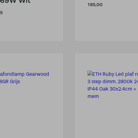
69W Wit
185,00
95