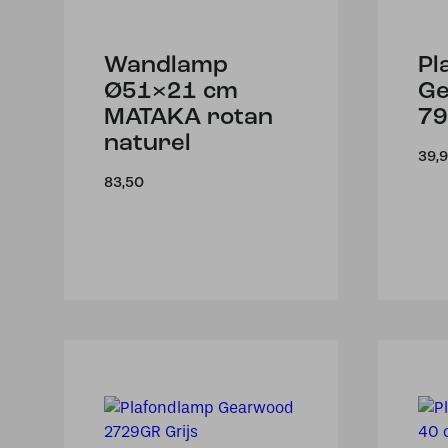
Wandlamp
Pl
Ø51×21 cm
G
MATAKA rotan
79
naturel
39,
83,50