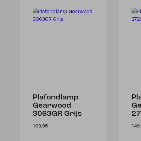
Plafondlamp
Pl
Gearwood
G
3063GR Grijs
27
109,95
149