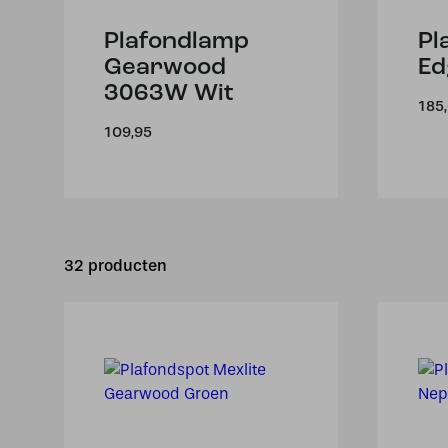
Plafondlamp
Pl
Gearwood
Ed
3063W Wit
185
109,95
32 producten