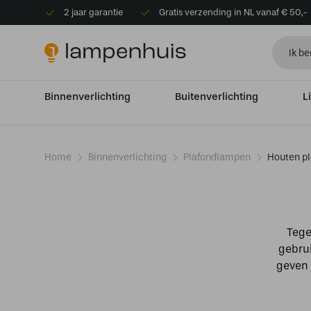
2 jaar garantie
Gratis verzending in NL vanaf € 50,-
Binnenverlichting
Buitenverlichting
L
Home
Binnenverlichting
Plafondlampen
Houten p
Tege
gebrui
geven 