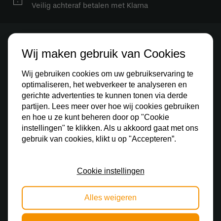
Veilig achteraf betalen met Klarna
Stay up to date
Wij maken gebruik van Cookies
Schrijf je in voor onze nieuwsbrief en blijf op de
Wij gebruiken cookies om uw gebruikservaring te
hoogte van alle acties.
optimaliseren, het webverkeer te analyseren en
gerichte advertenties te kunnen tonen via derde
partijen. Lees meer over hoe wij cookies gebruiken
en hoe u ze kunt beheren door op "Cookie
instellingen" te klikken. Als u akkoord gaat met ons
gebruik van cookies, klikt u op "Accepteren”.
Cookie instellingen
Ontdek
Alles weigeren
Binnenverlichting
Buitenverlichting