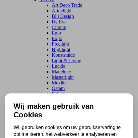
Art Deco Trade
Artdelight
Blij Design
By Eve
Cinque
Eglo
Expo
Freelight
Highlight
Konstsmide
Light & Living
Lucide
Madeluce
Masterlight
Mexlite
Osram
Philips
Searchlight
Wij maken gebruik van
Steinhauer
Trio
Cookies
Trio Select
VillaFlor
WF light
Wij gebruiken cookies om uw gebruikservaring te
Ztahl
optimaliseren, het webverkeer te analyseren en