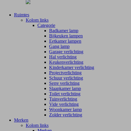
Ruimtes
Kolom links
Categorie
Badkamer lamp
Bijkeuken lampen
Eetkamer lampen
Gang lamp
Garage verlichting
Hal verlichting
Keukenverlichting
Kinderkamer verlichting
Projectverlichting
Schuur verlichting
Serre verlichting
Slaapkamer lamp
Toilet verlichting
Tuinverlichting
Vide verlichting
Woonkamer lamp
Zolder verlichting
Merken
Kolom links
Merken