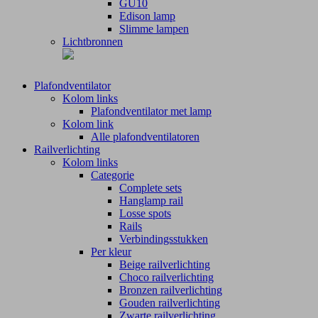
GU10
Edison lamp
Slimme lampen
Lichtbronnen
Plafondventilator
Kolom links
Plafondventilator met lamp
Kolom link
Alle plafondventilatoren
Railverlichting
Kolom links
Categorie
Complete sets
Hanglamp rail
Losse spots
Rails
Verbindingsstukken
Per kleur
Beige railverlichting
Choco railverlichting
Bronzen railverlichting
Gouden railverlichting
Zwarte railverlichting