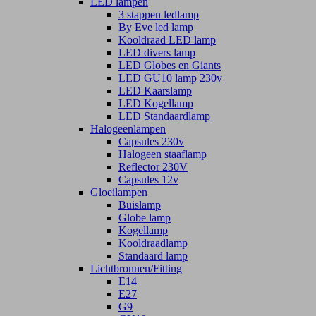
LED lampen
3 stappen ledlamp
By Eve led lamp
Kooldraad LED lamp
LED divers lamp
LED Globes en Giants
LED GU10 lamp 230v
LED Kaarslamp
LED Kogellamp
LED Standaardlamp
Halogeenlampen
Capsules 230v
Halogeen staaflamp
Reflector 230V
Capsules 12v
Gloeilampen
Buislamp
Globe lamp
Kogellamp
Kooldraadlamp
Standaard lamp
Lichtbronnen/Fitting
E14
E27
G9