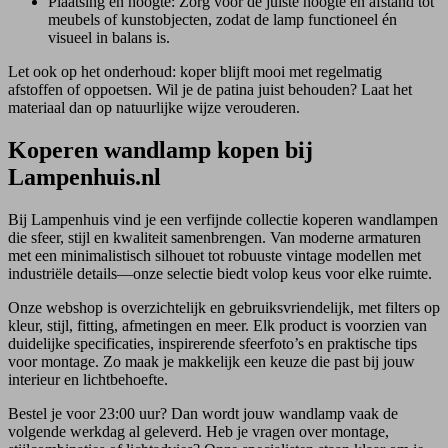
Plaatsing en hoogte: Zorg voor de juiste hoogte en afstand tot
meubels of kunstobjecten, zodat de lamp functioneel én
visueel in balans is.
Let ook op het onderhoud: koper blijft mooi met regelmatig
afstoffen of oppoetsen. Wil je de patina juist behouden? Laat het
materiaal dan op natuurlijke wijze verouderen.
Koperen wandlamp kopen bij
Lampenhuis.nl
Bij Lampenhuis vind je een verfijnde collectie koperen wandlampen
die sfeer, stijl en kwaliteit samenbrengen. Van moderne armaturen
met een minimalistisch silhouet tot robuuste vintage modellen met
industriële details—onze selectie biedt volop keus voor elke ruimte.
Onze webshop is overzichtelijk en gebruiksvriendelijk, met filters op
kleur, stijl, fitting, afmetingen en meer. Elk product is voorzien van
duidelijke specificaties, inspirerende sfeerfoto’s en praktische tips
voor montage. Zo maak je makkelijk een keuze die past bij jouw
interieur en lichtbehoefte.
Bestel je voor 23:00 uur? Dan wordt jouw wandlamp vaak de
volgende werkdag al geleverd. Heb je vragen over montage,