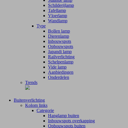
Staande lamp
Schilderijlamp
Tafellamp
Vloerlamp
Wandlamp
Type
Bollen lamp
Dierenlamp
Inbouwspots
Opbouwspots
Japandi lamp
Railverlichting
Schelpenlamp
Vide lamp
Aanbiedingen
Onderdelen
Trends
Buitenverlichting
Kolom links
Categorie
Hanglamp buiten
Inbouwspots overkapping
Opbouwspots buiten