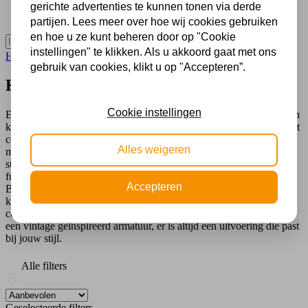
Outlet
gerichte advertenties te kunnen tonen via derde
Onze winkel
partijen. Lees meer over hoe wij cookies gebruiken
en hoe u ze kunt beheren door op "Cookie
instellingen" te klikken. Als u akkoord gaat met ons
Home
Binnenverlichting
Wandlampen
Koperen wandlamp
gebruik van cookies, klikt u op "Accepteren”.
Koperen wandlamp
Cookie instellingen
Een koperen wandlamp is een echte sfeermaker die luxe, warmte en
karakter toevoegt aan je interieur. Koper is tijdloos en veelzijdig: het
combineert elegantie met een natuurlijke glans en past in zowel
Alles weigeren
moderne als klassieke interieurs. Door de unieke kleur en het
stijlvolle materiaalgebruik is een wandlamp in koper niet alleen een
functionele lichtbron, maar ook een decoratief pronkstuk.
Accepteren
Bij Lampenhuis.nl vind je een zorgvuldig samengestelde collectie
koperen wandlampen die design, kwaliteit en sfeer perfect
combineren. Of je nu op zoek bent naar een strak modern model of
een vintage geïnspireerd armatuur, er is altijd een uitvoering die past
bij jouw stijl.
Alle filters
Geselecteerde filters