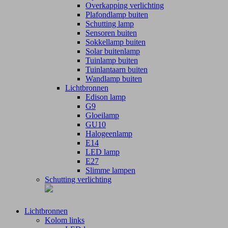
Overkapping verlichting
Plafondlamp buiten
Schutting lamp
Sensoren buiten
Sokkellamp buiten
Solar buitenlamp
Tuinlamp buiten
Tuinlantaarn buiten
Wandlamp buiten
Lichtbronnen
Edison lamp
G9
Gloeilamp
GU10
Halogeenlamp
E14
LED lamp
E27
Slimme lampen
Schutting verlichting
Lichtbronnen
Kolom links