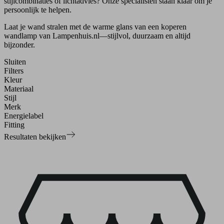
stijlcombinaties of lichtadvies? Onze specialisten staan klaar om je
persoonlijk te helpen.
Laat je wand stralen met de warme glans van een koperen
wandlamp van Lampenhuis.nl—stijlvol, duurzaam en altijd
bijzonder.
Sluiten
Filters
Kleur
Materiaal
Stijl
Merk
Energielabel
Fitting
Resultaten bekijken