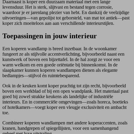
Daarnaast is koper een duurzaam materiaal met een lange
levensduur. Het is sterk, slijtvast en bestand tegen corrosie,
waardoor je er jarenlang plezier van hebt. En dankzij de veelzijdige
uitvoeringen—van gepolijst tot geborsteld, van mat tot antiek—past
koper zich moeiteloos aan aan verschillende interieurstijlen.
Toepassingen in jouw interieur
Een koperen wandlamp is breed inzetbaar. In de woonkamer
fungeert ze als stijlvolle accentverlichting, bijvoorbeeld naast een
kunstwerk of boven een bijzettafel. In de hal zorgt ze voor een
warm welkom en een goede oriëntatie bij binnenkomst. In de
slaapkamer kunnen koperen wandlampen dienen als elegante
bedlampjes—stijlvol én ruimtebesparend.
Ook in de keuken komt koper prachtig tot zijn recht, bijvoorbeeld
boven een werkblad of bij een open wandplank. Het materiaal past
goed bij zowel strakke keukens als landelijke of industriële
interieurs. En in commerciële omgevingen—zoals horeca, boetieks
of hotelkamers—voegt koper een vleugje exclusiviteit en ambacht
toe.
Combineer koperen wandlampen met andere koperaccenten, zoals
kranen, handgrepen of spiegellijsten, voor een samenhangend
geheel met luxe uitstraling.