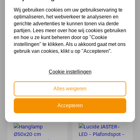
Goud / Messing
Zwart | Essential
Wij gebruiken cookies om uw gebruikservaring te
261,95
179,95
optimaliseren, het webverkeer te analyseren en
gerichte advertenties te kunnen tonen via derde
partijen. Lees meer over hoe wij cookies gebruiken
en hoe u ze kunt beheren door op "Cookie
instellingen" te klikken. Als u akkoord gaat met ons
gebruik van cookies, klikt u op "Accepteren”.
Cookie instellingen
Lucide XERA –
Lucide BARRIS –
Wandlamp – 1xG9
Tafellamp – 1xE27
Alles weigeren
– Wit
– Terracotta
41,95
62,95
Accepteren