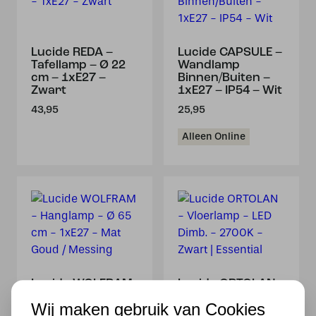
Lucide REDA –
Lucide CAPSULE –
Tafellamp – Ø 22
Wandlamp
cm – 1xE27 –
Binnen/Buiten –
Zwart
1xE27 – IP54 – Wit
43,95
25,95
Alleen Online
Lucide WOLFRAM
Lucide ORTOLAN –
– Hanglamp – Ø 65
Vloerlamp – LED
Wij maken gebruik van Cookies
cm – 1xE27 – Mat
Dimb. – 2700K –