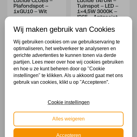
Lucide CLUBS –
Lucide TATUM –
Plafondspot –
Tuinspot – LED –
1xGU10 – Wit
1×4,5W 3000K –
IP65 – Antraciet
25,95
99,95
Wij maken gebruik van Cookies
Alleen Online
Wij gebruiken cookies om uw gebruikservaring te
optimaliseren, het webverkeer te analyseren en
gerichte advertenties te kunnen tonen via derde
partijen. Lees meer over hoe wij cookies gebruiken
en hoe u ze kunt beheren door op "Cookie
instellingen" te klikken. Als u akkoord gaat met ons
gebruik van cookies, klikt u op "Accepteren”.
Lucide TISSAJA –
Lucide NIGEL –
Cookie instellingen
Tafellamp – Ø 35
Plafondspot – LED
cm – 1xE27 – Wit |
Dim to warm –
Essential
GU10 – 2x5W
Alles weigeren
2200K/3000K –
99,95
Wit
Accepteren
104,95