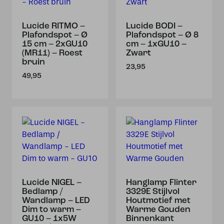
Lucide RITMO –
Lucide BODI –
Plafondspot – Ø
Plafondspot – Ø 8
15 cm – 2xGU10
cm – 1xGU10 –
(MR11) – Roest
Zwart
bruin
23,95
49,95
Lucide NIGEL –
Hanglamp Flinter
Bedlamp /
3329E Stijlvol
Wandlamp – LED
Houtmotief met
Dim to warm –
Warme Gouden
GU10 – 1x5W
Binnenkant