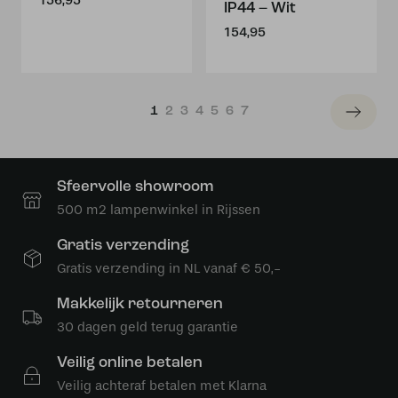
156,95
IP44 – Wit
154,95
1
2
3
4
5
6
7
Sfeervolle showroom
500 m2 lampenwinkel in Rijssen
Gratis verzending
Gratis verzending in NL vanaf € 50,-
Makkelijk retourneren
30 dagen geld terug garantie
Veilig online betalen
Veilig achteraf betalen met Klarna