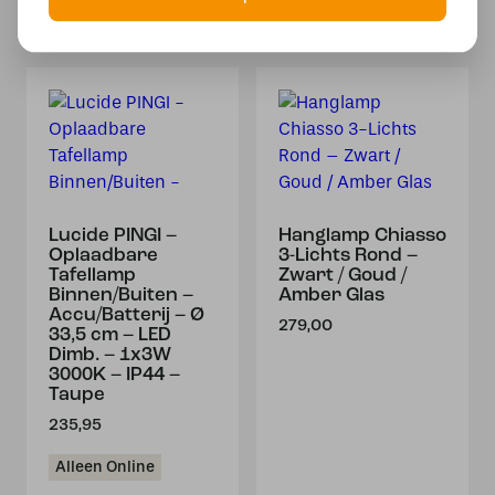
Lucide PINGI –
Hanglamp Chiasso
Oplaadbare
3-Lichts Rond –
Tafellamp
Zwart / Goud /
Binnen/Buiten –
Amber Glas
Accu/Batterij – Ø
279,00
33,5 cm – LED
Dimb. – 1x3W
3000K – IP44 –
Taupe
235,95
Alleen Online