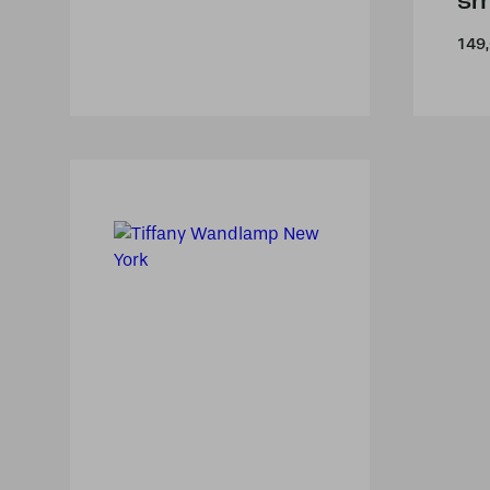
sm
149