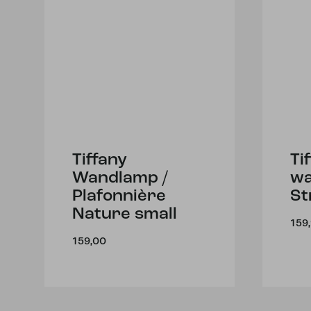
Tiffany
Ti
Wandlamp /
w
Plafonnière
St
Nature small
159
159,00