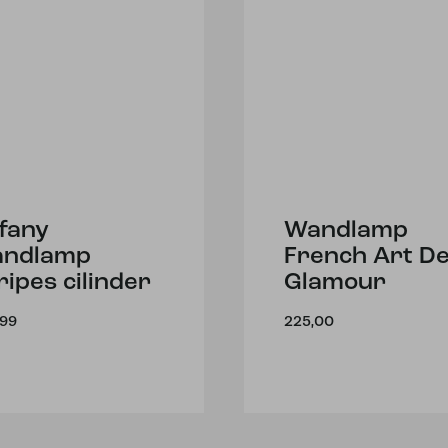
ffany
Wandlamp
andlamp
French Art D
ripes cilinder
Glamour
,99
225,00