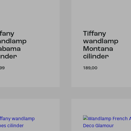
ffany
Tiffany
andlamp
wandlamp
abama
Montana
linder
cilinder
,99
189,00