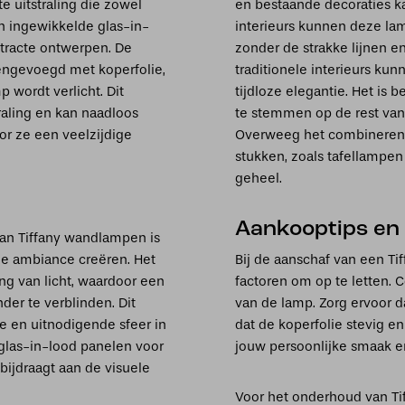
e uitstraling die zowel
en bestaande decoraties k
an ingewikkelde glas-in-
interieurs kunnen deze lam
stracte ontwerpen. De
zonder de strakke lijnen en
engevoegd met koperfolie,
traditionele interieurs ku
 wordt verlicht. Dit
tijdloze elegantie. Het is
raling en kan naadloos
te stemmen op de rest van
or ze een veelzijdige
Overweeg het combineren 
stukken, zoals tafellampen
geheel.
Aankooptips en
van Tiffany wandlampen is
le ambiance creëren. Het
Bij de aanschaf van een Tif
ing van licht, waardoor een
factoren om op te letten. C
der te verblinden. Dit
van de lamp. Zorg ervoor da
ge en uitnodigende sfeer in
dat de koperfolie stevig en
 glas-in-lood panelen voor
jouw persoonlijke smaak en 
bijdraagt aan de visuele
Voor het onderhoud van Ti