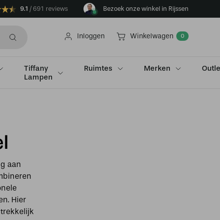
9.1
691 reviews
Bezoek onze winkel in Rijssen
Inloggen
Winkelwagen
0
Tiffany
Ruimtes
Merken
Outle
Lampen
l
ng aan
ombineren
onele
en. Hier
trekkelijk