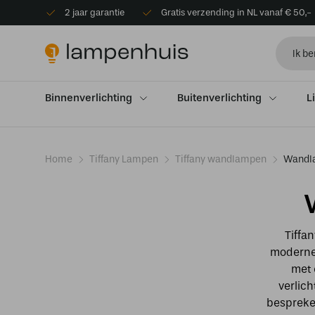
2 jaar garantie
Gratis verzending in NL vanaf € 50,-
Binnenverlichting
Buitenverlichting
L
Home
Tiffany Lampen
Tiffany wandlampen
Wandla
Tiffa
moderne 
met 
verlich
bespreken