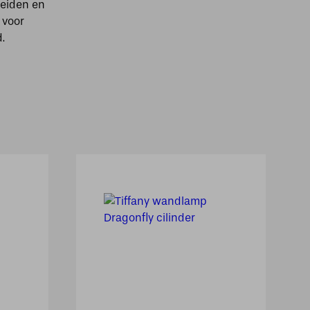
reiden en
 voor
.