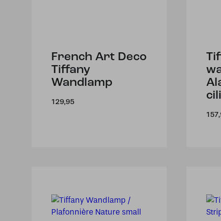
French Art Deco
Ti
Tiffany
w
Wandlamp
Al
ci
129,95
157