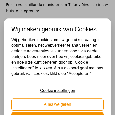
Er zijn verschillende manieren om Tiffany Diversen in uw
huis te integreren:
Als tafellampen: Veel Tiffany-voorwerpen, zoals
Wij maken gebruik van Cookies
vuurtorens en engelenlampen, kunnen ook dienen als
tafellampen
. Ze bieden niet alleen praktische verlichting,
Wij gebruiken cookies om uw gebruikservaring te
maar voegen ook een decoratief element toe aan
optimaliseren, het webverkeer te analyseren en
bijzettafels, nachtkastjes en bureaus.
gerichte advertenties te kunnen tonen via derde
partijen. Lees meer over hoe wij cookies gebruiken
Decoratieve accenten: Tiffany-klokken en andere kleine
en hoe u ze kunt beheren door op "Cookie
voorwerpen kunnen worden gebruikt als decoratieve
instellingen" te klikken. Als u akkoord gaat met ons
accenten op dressoirs, mantels en planken. Ze brengen
gebruik van cookies, klikt u op "Accepteren”.
kleur en stijl in elke kamer en kunnen dienen als
gespreksstarters tijdens bijeenkomsten.
Cookie instellingen
Geschenken: Vanwege hun unieke ontwerpen en
artistieke waarde zijn Tiffany-voorwerpen ook geweldige
Alles weigeren
geschenken voor speciale gelegenheden. Of het nu gaat