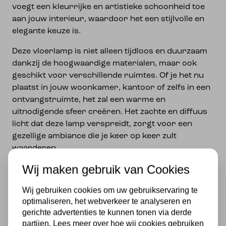
voegt een kleurrijke en artistieke schoonheid toe
aan jouw interieur, waardoor het een stijlvolle en
elegante keuze is.
Deze vloerlamp is niet alleen tijdloos en duurzaam
dankzij de hoogwaardige materialen, maar ook
geschikt voor verschillende ruimtes. Of je het nu
plaatst in jouw woonkamer, kantoor of zelfs in een
ontvangstruimte, het zal een warme en
uitnodigende sfeer creëren. Het zachte en diffuus
licht dat deze lamp verspreidt, zorgt voor een
gezellige ambiance die je keer op keer zult
waarderen.
Wij maken gebruik van Cookies
Laat deze vloerlamp met ronde voet E-27 de
stijlvolle erfenis zijn die jouw interieur nodig heeft.
Wij gebruiken cookies om uw gebruikservaring te
Voeg kleur, erfgoed en klasse toe aan jouw
optimaliseren, het webverkeer te analyseren en
interieur met deze handgemaakte ambachtelijke
gerichte advertenties te kunnen tonen via derde
lamp. Bestel vandaag nog en geniet van de unieke
partijen. Lees meer over hoe wij cookies gebruiken