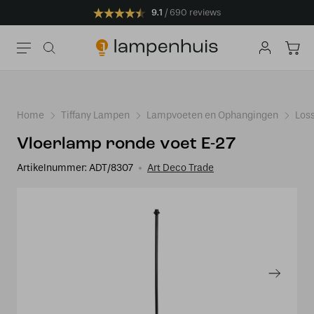
9.1
690 reviews
Home
Tiffany Lampen
Lampvoeten en Ophangingen
Los
Vloerlamp ronde voet E-27
Artikelnummer:
ADT/8307
Art Deco Trade