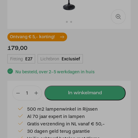
Ontvang € 5,- korting!
179,00
Fitting
E27
Lichtbron
Exclusief
Nu besteld, over 2-5 werkdagen in huis
Vloerlamp
ronde
500 m2 lampenwinkel in Rijssen
voet
Al 70 jaar expert in lampen
E-
Gratis verzending in NL vanaf € 50,-
27
30 dagen geld terug garantie
aantal