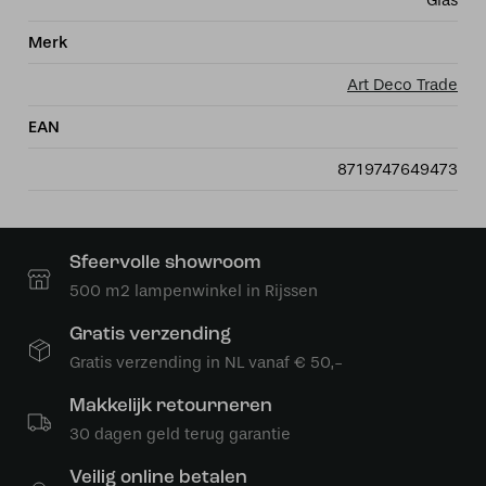
Glas
Merk
Art Deco Trade
EAN
8719747649473
Sfeervolle showroom
500 m2 lampenwinkel in Rijssen
Gratis verzending
Gratis verzending in NL vanaf € 50,-
Makkelijk retourneren
30 dagen geld terug garantie
Veilig online betalen