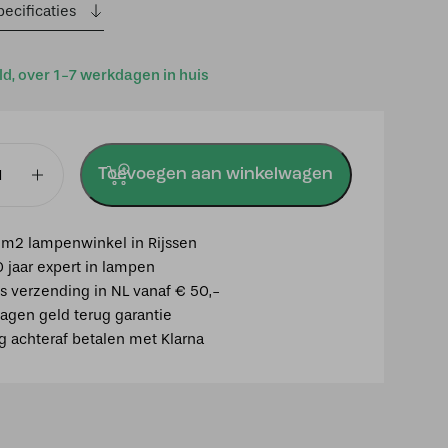
was:
is:
ecificaties
€187,00.
€165,00.
ld, over 1-7 werkdagen in huis
Toevoegen aan winkelwagen
ED
m2 lampenwinkel in Rijssen
0 jaar expert in lampen
is verzending in NL vanaf € 50,-
agen geld terug garantie
ig achteraf betalen met Klarna