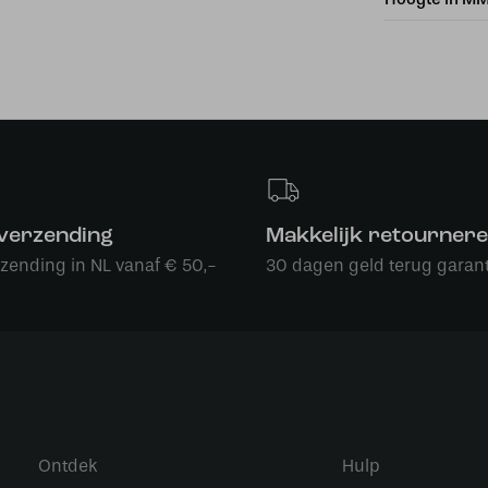
 verzending
Makkelijk retourner
rzending in NL vanaf € 50,-
30 dagen geld terug garant
Ontdek
Hulp