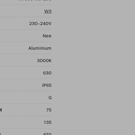
Wit
230-240V
Nee
Aluminium
3000K
630
IP65
G
M
75
135
M
970