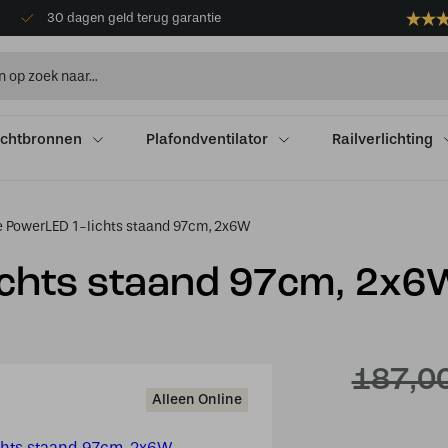
30 dagen geld terug garantie
ichtbronnen
Plafondventilator
Railverlichting
e PowerLED 1-lichts staand 97cm, 2x6W
ichts staand 97cm, 2x6
187,0
Alleen Online