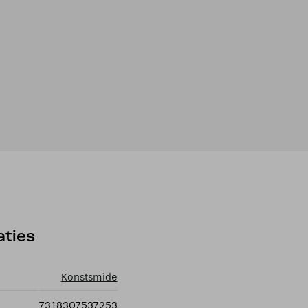
aties
Konstsmide
7318307537253