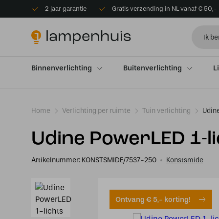
2 jaar garantie
Gratis verzending in NL vanaf € 50,-
Binnenverlichting
Buitenverlichting
L
Home
Verlichting per ruimte
Tuin verlichting
Udin
Udine PowerLED 1-l
Artikelnummer:
KONSTSMIDE/7537-250
Konstsmide
Ontvang € 5,- korting!