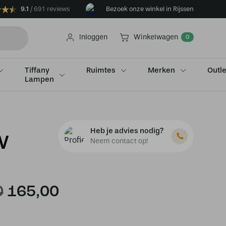
9.1
691 reviews
Bezoek onze winkel in Rijssen
Inloggen
Winkelwagen
0
Tiffany
Ruimtes
Merken
Outle
Lampen
Heb je advies nodig?
W
Neem contact op!
Oorspronkelijke
Huidige
0
165,00
prijs
prijs