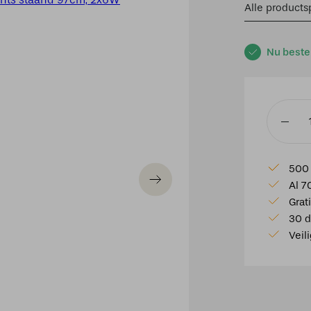
Alle productsp
Nu beste
Udine
PowerL
1-
500 
lichts
Al 7
staand
Grat
97cm,
30 d
2x6W
Veil
aantal