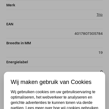
Merk
Trio
EAN
4017807305784
Breedte in MM
19
Energielabel
0
Wij maken gebruik van Cookies
Diepte in MM
20
Wij gebruiken cookies om uw gebruikservaring te
optimaliseren, het webverkeer te analyseren en
Hoogte in MM
gerichte advertenties te kunnen tonen via derde
partijen. Lees meer over hoe wij cookies gebruiken