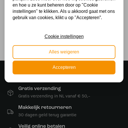
20
en hoe u ze kunt beheren door op "Cookie
instellingen" te klikken. Als u akkoord gaat met ons
IP Waarde
gebruik van cookies, klikt u op "Accepteren”.
IP44
Stijl
Cookie instellingen
Klassiek
Alles weigeren
Accepteren
Sfeervolle showroom
500 m2 lampenwinkel in Rijssen
Gratis verzending
Gratis verzending in NL vanaf € 50,-
Makkelijk retourneren
30 dagen geld terug garantie
Veilig online betalen