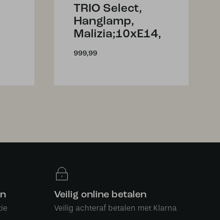
TRIO Select,
Hanglamp,
Malizia;10xE14,
999,99
en
Veilig online betalen
ie
Veilig achteraf betalen met Klarna