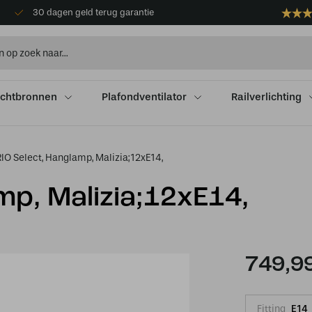
30 dagen geld terug garantie
ichtbronnen
Plafondventilator
Railverlichting
IO Select, Hanglamp, Malizia;12xE14,
mp, Malizia;12xE14,
749,9
Fitting
E14