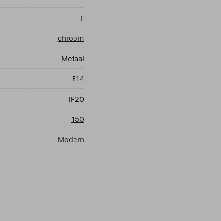
F
chroom
Metaal
E14
IP20
150
Modern