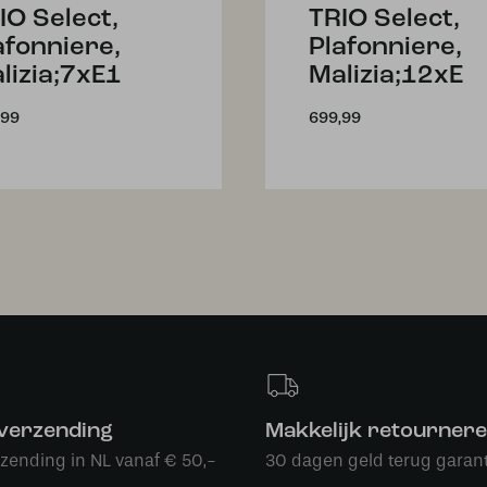
IO Select,
TRIO Select,
afonniere,
Plafonniere,
lizia;7xE1
Malizia;12xE
,99
699,99
 verzending
Makkelijk retourner
rzending in NL vanaf € 50,-
30 dagen geld terug garant