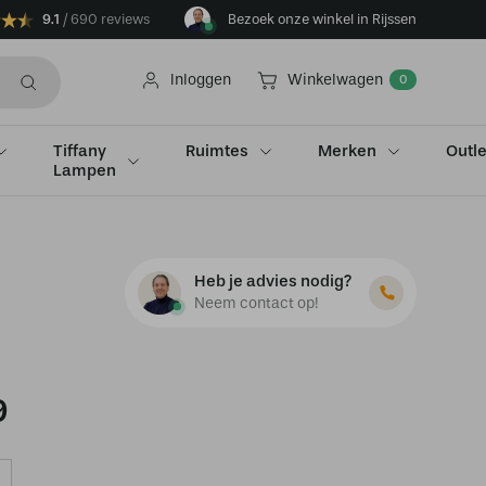
9.1
690 reviews
Bezoek onze winkel in Rijssen
Inloggen
Winkelwagen
0
Tiffany
Ruimtes
Merken
Outle
Lampen
Heb je advies nodig?
Neem contact op!
9