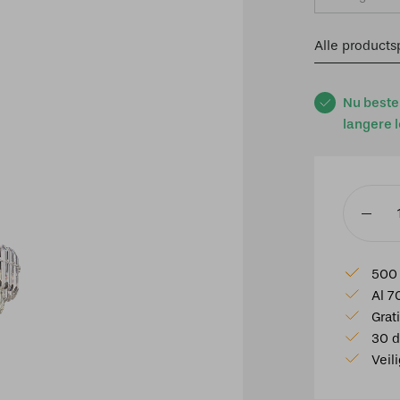
Alle productsp
Nu beste
langere l
TRIO
Select,
Hanglam
500 
Malizia;
Al 7
aantal
Grat
30 d
Veil