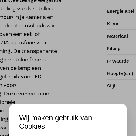
mt weelderige elegantie
lling van kristallen
Energielabel
mour in je kamers en
Kleur
an licht en schaduw in
oven een eet- of
Materiaal
ZIA een sfeer van
Fitting
fijning. De transparante
ige metalen frame
IP Waarde
even de lamp een
Hoogte (cm)
 gebruik van LED
n voor
Stijl
g. Deze vormen een
ionele
en een hoge
Wij maken gebruik van
ringen tot 80%. Met LED
Cookies
van een lange