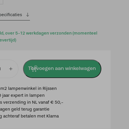
ecificaties
ld, over 5-12 werkdagen verzonden (momenteel
evertijd)
Toevoegen aan winkelwagen
p,
m2 lampenwinkel in Rijssen
12xE14,
0 jaar expert in lampen
is verzending in NL vanaf € 50,-
agen geld terug garantie
ig achteraf betalen met Klarna