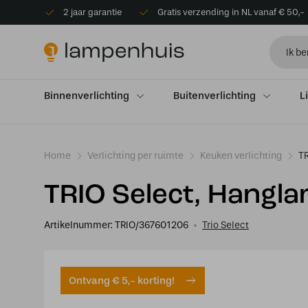
2 jaar garantie
Gratis verzending in NL vanaf € 50,-
Binnenverlichting
Buitenverlichting
L
Home
Verlichting per ruimte
Keuken verlichting
TR
TRIO Select, Hangla
Artikelnummer:
TRIO/367601206
Trio Select
Ontvang € 5,- korting!