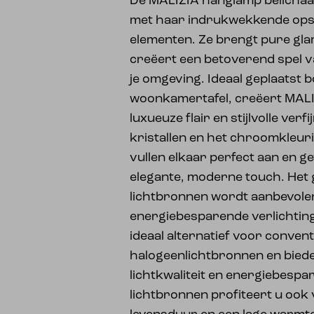
De MALIZIA hanglamp belichaa
met haar indrukwekkende opste
elementen. Ze brengt pure gla
creëert een betoverend spel v
je omgeving. Ideaal geplaatst b
woonkamertafel, creëert MALI
luxueuze flair en stijlvolle ver
kristallen en het chroomkleur
vullen elkaar perfect aan en g
elegante, moderne touch. Het
lichtbronnen wordt aanbevole
energiebesparende verlichtin
ideaal alternatief voor convent
halogeenlichtbronnen en bied
lichtkwaliteit en energiebespa
lichtbronnen profiteert u ook 