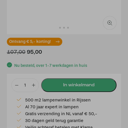
Ontvang € 5,- korting!
Oorspronkelijke
Huidige
107,00
95,00
prijs
prijs
was:
is:
Nu besteld, over 1-7 werkdagen in huis
€107,00.
€95,00.
Trieste
230V
500 m2 lampenwinkel in Rijssen
staand
Al 70 jaar expert in lampen
armatuur
Gratis verzending in NL vanaf € 50,-
1-
30 dagen geld terug garantie
lichts
Veilig achteraf betalen met Klarna