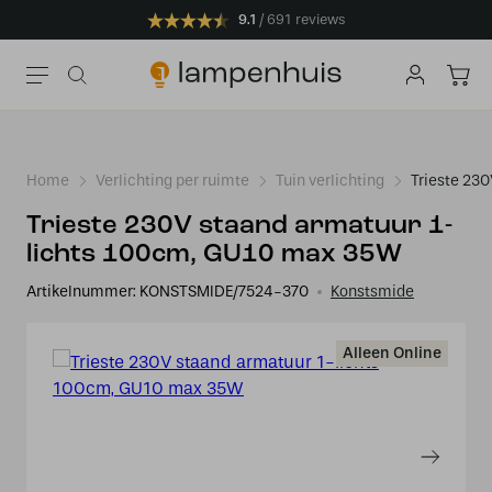
9.1
691 reviews
Home
Verlichting per ruimte
Tuin verlichting
Trieste 23
Trieste 230V staand armatuur 1-
lichts 100cm, GU10 max 35W
Artikelnummer:
KONSTSMIDE/7524-370
Konstsmide
Alleen Online