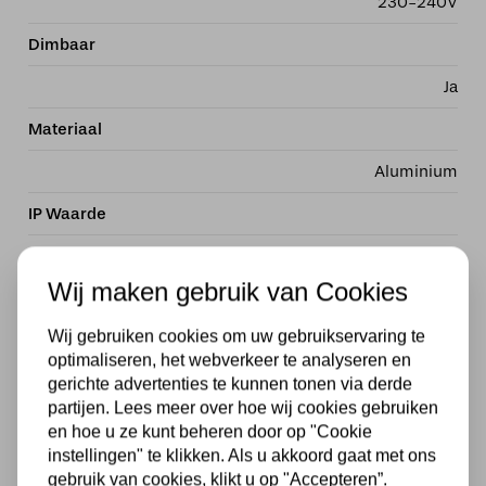
230-240V
Dimbaar
Ja
Materiaal
Aluminium
IP Waarde
IP44
Wij maken gebruik van Cookies
Breedte in MM
Wij gebruiken cookies om uw gebruikservaring te
115
optimaliseren, het webverkeer te analyseren en
Diepte in MM
gerichte advertenties te kunnen tonen via derde
partijen. Lees meer over hoe wij cookies gebruiken
115
en hoe u ze kunt beheren door op "Cookie
instellingen" te klikken. Als u akkoord gaat met ons
Hoogte in MM
gebruik van cookies, klikt u op "Accepteren”.