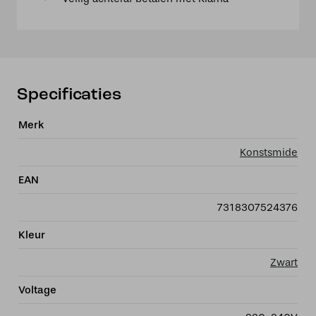
100cm,
GU10
max
35W
aantal
Specificaties
Merk
Konstsmide
EAN
7318307524376
Kleur
Zwart
Voltage