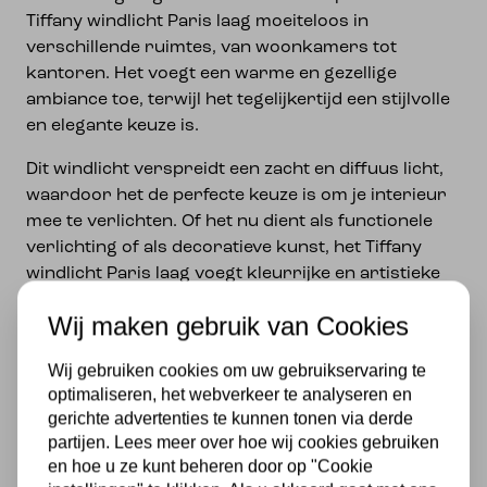
Tiffany windlicht Paris laag moeiteloos in
verschillende ruimtes, van woonkamers tot
kantoren. Het voegt een warme en gezellige
ambiance toe, terwijl het tegelijkertijd een stijlvolle
en elegante keuze is.
Dit windlicht verspreidt een zacht en diffuus licht,
waardoor het de perfecte keuze is om je interieur
mee te verlichten. Of het nu dient als functionele
verlichting of als decoratieve kunst, het Tiffany
windlicht Paris laag voegt kleurrijke en artistieke
schoonheid toe aan elke ruimte.
Wij maken gebruik van Cookies
Haal nu dit stijlvolle erfstuk in huis en geniet van de
tijdloze schoonheid en klasse die het met zich
Wij gebruiken cookies om uw gebruikservaring te
optimaliseren, het webverkeer te analyseren en
meebrengt. Het Tiffany windlicht Paris laag is niet
gerichte advertenties te kunnen tonen via derde
alleen een eyecatcher, maar ook een waardevolle
partijen. Lees meer over hoe wij cookies gebruiken
toevoeging aan jouw interieur. Bestel vandaag nog
en hoe u ze kunt beheren door op "Cookie
en laat je betoveren door de prachtige wereld van