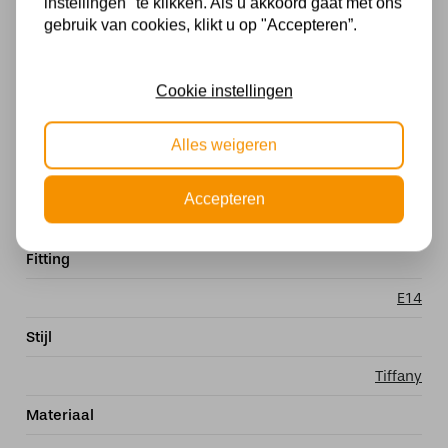
instellingen" te klikken. Als u akkoord gaat met ons
Tiffany-verlichting!
gebruik van cookies, klikt u op "Accepteren”.
Specificaties
Cookie instellingen
Met lichtbron
Exclusief
Alles weigeren
Kleur
Accepteren
Meerkleurig
Fitting
E14
Stijl
Tiffany
Materiaal