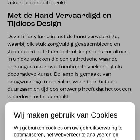
zeker de aandacht trekt.
Met de Hand Vervaardigd en
Tijdloos Design
Deze Tiffany lamp is met de hand vervaardigd,
waarbij elk stuk zorgvuldig geassembleerd en
gesoldeerd is. Dit ambachtelijke proces resulteert
in unieke stukken die een esthetische waarde
toevoegen aan zowel functionele verlichting als
decoratieve kunst. De lamp is gemaakt van
hoogwaardige materialen, waardoor het een
duurzaam en tijdloos ontwerp heeft dat het tot een
waardevol erfstuk maakt.
De Tiffany Wandlamp/Plafonnière Lovely Flower
Wij maken gebruik van Cookies
Purple 2 verspreidt een zacht en diffuus licht,
waardoor het een verzachtende ambiance creëert
Wij gebruiken cookies om uw gebruikservaring te
in elke ruimte. Met zijn gekleurde glas en
optimaliseren, het webverkeer te analyseren en
verbluffende patronen voegt deze lamp ook een