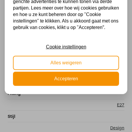
gerichte advertenties te kunnen tonen via derde
kleurrijke en artistieke schoonheid toe aan elk
partijen. Lees meer over hoe wij cookies gebruiken
interieur. Het is een stijlvolle erfenis die erfgoed en
en hoe u ze kunt beheren door op "Cookie
klasse toevoegt aan uw huis of kantoor.
instellingen" te klikken. Als u akkoord gaat met ons
gebruik van cookies, klikt u op "Accepteren”.
Specificaties
Cookie instellingen
Met lichtbron
Exclusief
Alles weigeren
Kleur
Accepteren
Meerkleurig
Fitting
E27
Stijl
Design