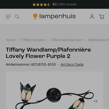
9.1
690 reviews
Home
Tiffany Lampen
Tiffany wandlampen
Wandlamp me
Tiffany Wandlamp/Plafonnière
Lovely Flower Purple 2
Artikelnummer:
ADT/8153-8103
Art Deco Trade