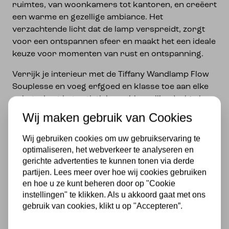
ruimtes, van woonkamers tot kantoren, en creëert
een warme en gezellige ambiance. Het
verzachtende licht dat de lamp verspreidt, zorgt
voor een ontspannen sfeer en maakt het een ideale
keuze voor momenten van rust en ontspanning.
Verrijk je interieur met de Tiffany Wandlamp Flow
Souplesse en voeg erfgoed en klasse toe aan elke
ruimte. Laat het artistieke en kleurrijke design je
inspireren en geniet van de tijdloze schoonheid die
Wij maken gebruik van Cookies
deze lamp uitstraalt.
Wij gebruiken cookies om uw gebruikservaring te
Specificaties
optimaliseren, het webverkeer te analyseren en
gerichte advertenties te kunnen tonen via derde
Met lichtbron
partijen. Lees meer over hoe wij cookies gebruiken
en hoe u ze kunt beheren door op "Cookie
Exclusief
instellingen" te klikken. Als u akkoord gaat met ons
gebruik van cookies, klikt u op "Accepteren”.
Kleur