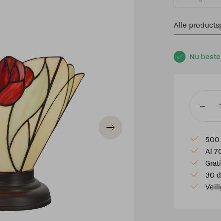
Alle productsp
Nu beste
Tiffany
Tafellam
Tulip
500 
aantal
Al 7
Grat
30 d
Veil