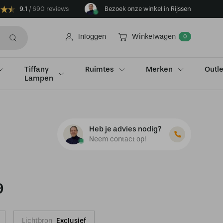
9.1
690 reviews
Bezoek onze winkel in Rijssen
Inloggen
Winkelwagen
0
Tiffany
Ruimtes
Merken
Outle
Lampen
Heb je advies nodig?
Neem contact op!
9
Lichtbron
Exclusief