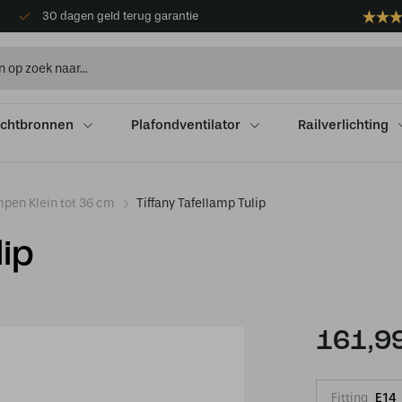
30 dagen geld terug garantie
ichtbronnen
Plafondventilator
Railverlichting
mpen Klein tot 36 cm
Tiffany Tafellamp Tulip
lip
161,9
Fitting
E14