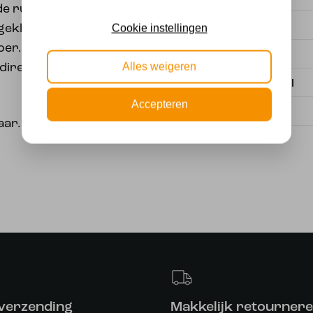
 de ruimte een
Fitting
Cookie instellingen
 gekleurd in zachte
er. De tulp springt er
Stijl
Alles weigeren
direct uit. Tijdloos
Materiaal
Accepteren
Merk
r. E-14 fitting.
 verzending
Makkelijk retourner