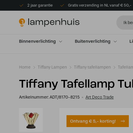
2 jaar garantie
Gratis verzending in NL vanaf € 50,-
Binnenverlichting
Buitenverlichting
L
Home
Tiffany Lampen
Tiffany tafellampen
Tafella
Tiffany Tafellamp Tu
Artikelnummer:
ADT/8170-8215
Art Deco Trade
Ontvang € 5,- korting!