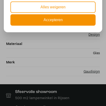
Fitting
Alles weigeren
E27
Accepteren
Stijl
Design
Materiaal
Glas
Merk
Gaudisign
Sfeervolle showroom
500 m2 lampenwinkel in Rijssen