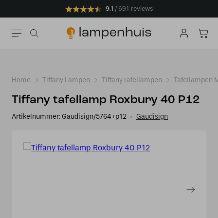
9.1
691 reviews
Home
Tiffany Lampen
Tiffany tafellampen
Tafellampen 
Tiffany tafellamp Roxbury 40 P12
Artikelnummer:
Gaudisign/5764+p12
Gaudisign