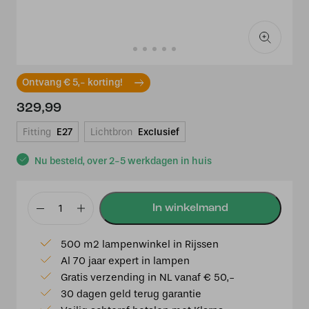
Ontvang € 5,- korting!
329,99
Fitting
E27
Lichtbron
Exclusief
Nu besteld, over 2-5 werkdagen in huis
Tiffany
tafellamp
500 m2 lampenwinkel in Rijssen
Roxbury
Al 70 jaar expert in lampen
40
Gratis verzending in NL vanaf € 50,-
P12
30 dagen geld terug garantie
aantal