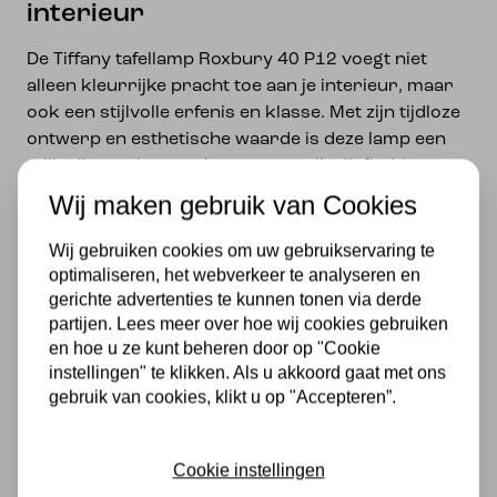
interieur
De Tiffany tafellamp Roxbury 40 P12 voegt niet
alleen kleurrijke pracht toe aan je interieur, maar
ook een stijlvolle erfenis en klasse. Met zijn tijdloze
ontwerp en esthetische waarde is deze lamp een
stijlvolle en elegante keuze voor elke liefhebber van
ambachtelijke kunst.
Wij maken gebruik van Cookies
Specificaties
Wij gebruiken cookies om uw gebruikservaring te
optimaliseren, het webverkeer te analyseren en
Merk
gerichte advertenties te kunnen tonen via derde
partijen. Lees meer over hoe wij cookies gebruiken
en hoe u ze kunt beheren door op "Cookie
Met lichtbron
instellingen" te klikken. Als u akkoord gaat met ons
gebruik van cookies, klikt u op "Accepteren”.
Exclusief
Kleur
Cookie instellingen
Meerkleurig