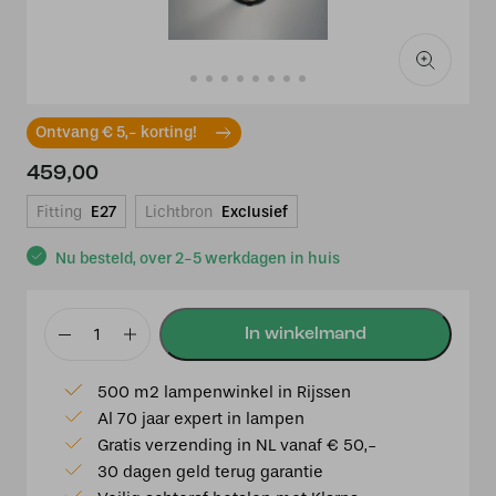
Ontvang € 5,- korting!
459,00
Fitting
E27
Lichtbron
Exclusief
Nu besteld, over 2-5 werkdagen in huis
Tiffany
tafellamp
500 m2 lampenwinkel in Rijssen
France
Al 70 jaar expert in lampen
52
Gratis verzending in NL vanaf € 50,-
/
30 dagen geld terug garantie
p1