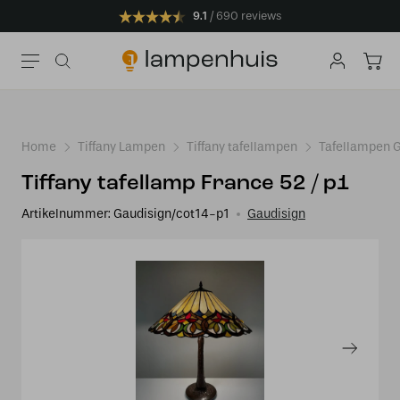
9.1
690 reviews
Home
Tiffany Lampen
Tiffany tafellampen
Tafellampen 
Tiffany tafellamp France 52 / p1
Artikelnummer:
Gaudisign/cot14-p1
Gaudisign