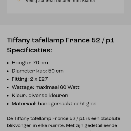
Veilig achteraf betalen met Klarna
aantal
Tiffany tafellamp France 52 / p1
Specificaties:
Hoogte: 70 cm
Diameter kap: 50 cm
Fitting: 2 x E27
Wattage: maximaal 60 Watt
Kleur: diverse kleuren
Materiaal: handgemaakt echt glas
De Tiffany tafellamp France 52 / p1 is een absolute
blikvanger in elke ruimte. Met zijn gedetailleerde