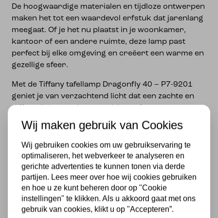
De hoogwaardige materialen en tijdloze ontwerpen
maken het tot een waardevol erfstuk dat jarenlang
meegaat. Of je het nu plaatst in je woonkamer,
kantoor of een andere ruimte, deze lamp past
perfect bij elke omgeving en creëert een warme en
gezellige sfeer.
Met de Tiffany tafellamp Dragonfly 40 – P7-9201
geniet je van verzachtend licht dat een zachte en
diffuus lichtstraal verspreidt, perfect om te
ontspannen na een lange dag. Bovendien voegt het
Wij maken gebruik van Cookies
erfgoed en klasse toe aan elk interieur, waardoor
het een stijlvolle en elegante keuze is voor iedereen
Wij gebruiken cookies om uw gebruikservaring te
die op zoek is naar iets speciaals.
optimaliseren, het webverkeer te analyseren en
gerichte advertenties te kunnen tonen via derde
Specificaties
partijen. Lees meer over hoe wij cookies gebruiken
en hoe u ze kunt beheren door op "Cookie
instellingen" te klikken. Als u akkoord gaat met ons
Merk
gebruik van cookies, klikt u op "Accepteren”.