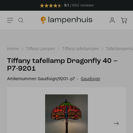
9.1
692 reviews
Home
Tiffany Lampen
Tiffany tafellampen
Tafellampen 
Tiffany tafellamp Dragonfly 40 –
P7-9201
Artikelnummer:
Gaudisign/9201-p7
Gaudisign