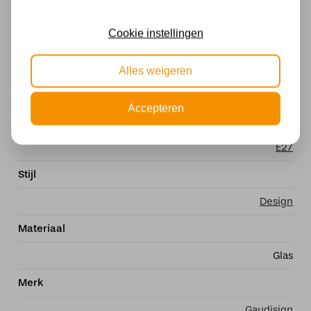
Met lichtbron
Cookie instellingen
Exclusief
Kleur
Alles weigeren
Meerkleurig
Accepteren
Fitting
E27
Stijl
Design
Materiaal
Glas
Merk
Gaudisign