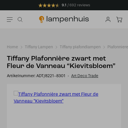
9.1
692 reviews
Home
Tiffany Lampen
Tiffany plafondlampen
Plafonniere
Tiffany Plafonnière zwart met
Fleur de Vanneau “Kievitsbloem”
Artikelnummer:
ADT/8221-8301
Art Deco Trade