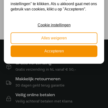
instellingen" te klikken. Als u akkoord gaat met ons
Art Deco Trade
gebruik van cookies, klikt u op "Accepteren”.
EAN
Cookie instellingen
8720791217792
Alles weigeren
Sfeervolle showroom
Accepteren
500 m2 lampenwinkel in Rijssen
Gratis verzending
Gratis verzending in NL vanaf € 50,-
Makkelijk retourneren
30 dagen geld terug garantie
Veilig online betalen
Veilig achteraf betalen met Klarna