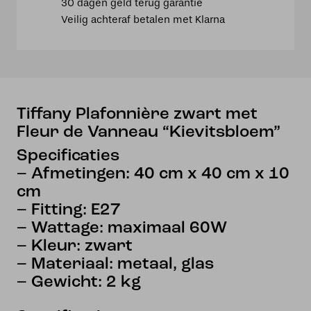
30 dagen geld terug garantie
de
Veilig achteraf betalen met Klarna
Vanneau
"Kievitsbloem"
aantal
Tiffany Plafonnière zwart met
Fleur de Vanneau “Kievitsbloem”
Specificaties
– Afmetingen: 40 cm x 40 cm x 10
cm
– Fitting: E27
– Wattage: maximaal 60W
– Kleur: zwart
– Materiaal: metaal, glas
– Gewicht: 2 kg