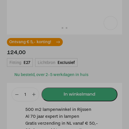
Ontvang € 5,- korting!
124,00
Fitting
E27
Lichtbron
Exclusief
Nu besteld, over 2-5 werkdagen in huis
Tiffany
Plafonnière
500 m2 lampenwinkel in Rijssen
zwart
Al 70 jaar expert in lampen
met
Gratis verzending in NL vanaf € 50,-
Fleur