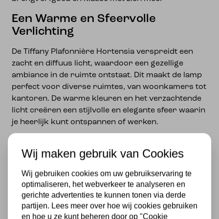
Een Warme en Sfeervolle
Verlichting
De Tiffany Plafonnière Hortensia verspreidt een
zacht en diffuus licht, waardoor een gezellige
ambiance in de ruimte ontstaat. Dit maakt de lamp
perfect voor diverse ruimtes, van woonkamers tot
kantoren. De warme kleuren en het verzachtende
licht creëren een stijlvolle en elegante sfeer waarin
je heerlijk kunt ontspannen of werken.
Kies voor de Tiffany Plafonnière Hortensia en voeg
Wij maken gebruik van Cookies
niet alleen functionele verlichting toe, maar ook
een stijlvolle erfenis aan jouw interieur. Laat je
Wij gebruiken cookies om uw gebruikservaring te
betoveren door het prachtige gekleurde glas en
optimaliseren, het webverkeer te analyseren en
geniet van de tijdloze schoonheid van deze
gerichte advertenties te kunnen tonen via derde
ambachtelijke lamp.
partijen. Lees meer over hoe wij cookies gebruiken
en hoe u ze kunt beheren door op "Cookie