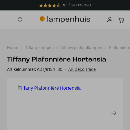
9.1
691 reviews
Home
Tiffany Lampen
Tiffany plafondlampen
Plafonniere
Tiffany Plafonnière Hortensia
Artikelnummer:
ADT/8124-80
Art Deco Trade