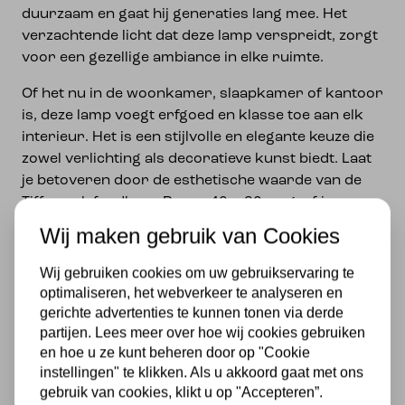
duurzaam en gaat hij generaties lang mee. Het
verzachtende licht dat deze lamp verspreidt, zorgt
voor een gezellige ambiance in elke ruimte.
Of het nu in de woonkamer, slaapkamer of kantoor
is, deze lamp voegt erfgoed en klasse toe aan elk
interieur. Het is een stijlvolle en elegante keuze die
zowel verlichting als decoratieve kunst biedt. Laat
je betoveren door de esthetische waarde van de
Tiffany plafondlamp Rosas 40 – 80 en geef je
interieur een unieke uitstraling.
Wij maken gebruik van Cookies
Specificaties
Wij gebruiken cookies om uw gebruikservaring te
optimaliseren, het webverkeer te analyseren en
Merk
gerichte advertenties te kunnen tonen via derde
partijen. Lees meer over hoe wij cookies gebruiken
en hoe u ze kunt beheren door op "Cookie
Met lichtbron
instellingen" te klikken. Als u akkoord gaat met ons
Exclusief
gebruik van cookies, klikt u op "Accepteren”.