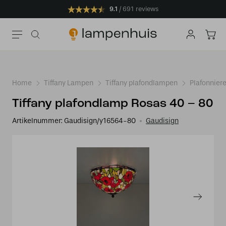
9.1
691 reviews
Home
Tiffany Lampen
Tiffany plafondlampen
Plafonnier
Tiffany plafondlamp Rosas 40 – 80
Artikelnummer:
Gaudisign/y16564-80
Gaudisign