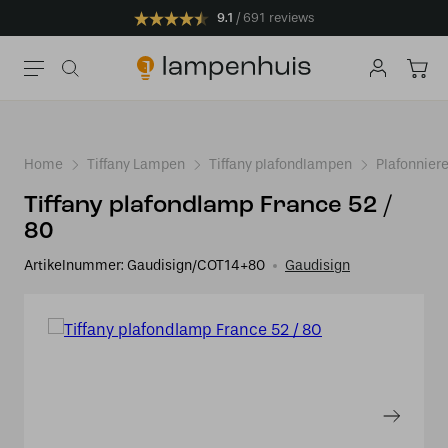
9.1
691 reviews
Home
Tiffany Lampen
Tiffany plafondlampen
Plafonnier
Tiffany plafondlamp France 52 /
80
Artikelnummer:
Gaudisign/COT14+80
Gaudisign