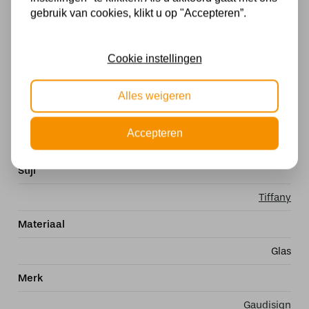
Met lichtbron
gebruik van cookies, klikt u op "Accepteren”.
Exclusief
Cookie instellingen
Kleur
Meerkleurig
Alles weigeren
Fitting
Accepteren
E27
Stijl
Tiffany
Materiaal
Glas
Merk
Gaudisign