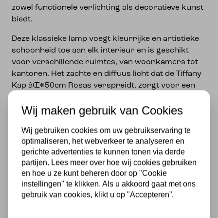
zowel functionele verlichting als decoratieve kunst
biedt.
Deze klassieke lamp voegt kleurrijke en artistieke
schoonheid toe aan elk interieur en is geschikt
voor verschillende ruimtes, van woonkamers tot
kantoren. Het zachte en diffuus licht dat de Tiffany
Kap âŒ€50cm Rosas verspreidt, zorgt voor een
gezellige ambiance en creëert een warme sfeer.
Wij maken gebruik van Cookies
Met zijn tijdloze ontwerp en duurzame materialen
is deze lamp een waardevol erfstuk dat erfgoed en
Wij gebruiken cookies om uw gebruikservaring te
klasse toevoegt aan elk interieur. Kies voor de
optimaliseren, het webverkeer te analyseren en
gerichte advertenties te kunnen tonen via derde
Tiffany Kap âŒ€50cm Rosas en geef jouw ruimte
partijen. Lees meer over hoe wij cookies gebruiken
een stijlvolle en elegante uitstraling.
en hoe u ze kunt beheren door op "Cookie
instellingen" te klikken. Als u akkoord gaat met ons
Specificaties
gebruik van cookies, klikt u op "Accepteren”.
Merk