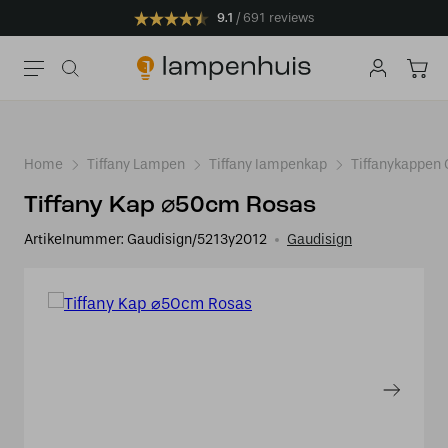
9.1
691 reviews
Home
Tiffany Lampen
Tiffany lampenkap
Tiffanykappen
Tiffany Kap ⌀50cm Rosas
Artikelnummer:
Gaudisign/5213y2012
Gaudisign