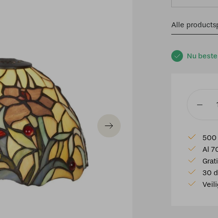
Alle productsp
Nu beste
Tiffany
kap
⌀
500 
20cm
Al 7
Italy
Grat
aantal
30 d
Veil