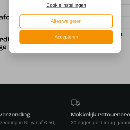
Cookie instellingen
Kleur
lafondlamp,
Alles weigeren
Stijl
Materiaal
Accepteren
rdt geleverd
age en snoer.
Merk
 verzending
Makkelijk retourner
rzending in NL vanaf € 50,-
30 dagen geld terug garant