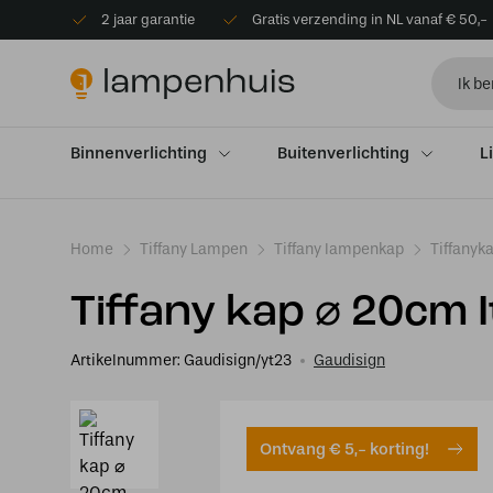
2 jaar garantie
Gratis verzending in NL vanaf € 50,-
Binnenverlichting
Buitenverlichting
L
Home
Tiffany Lampen
Tiffany lampenkap
Tiffanyk
Tiffany kap ⌀ 20cm I
Artikelnummer:
Gaudisign/yt23
Gaudisign
Ontvang € 5,- korting!