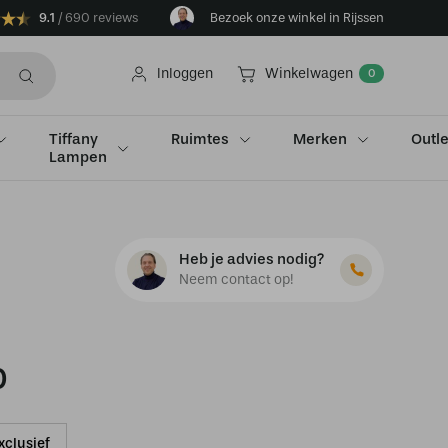
9.1
690 reviews
Bezoek onze winkel in Rijssen
Inloggen
Winkelwagen
0
Tiffany
Ruimtes
Merken
Outle
Lampen
Heb je advies nodig?
Neem contact op!
0
xclusief