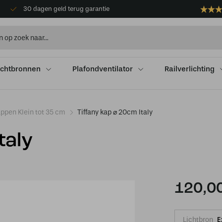
30 dagen geld terug garantie
ichtbronnen
Plafondventilator
Railverlichting
appen Klein tot 35 cm
Tiffany kap ⌀ 20cm Italy
taly
120,0
Lichtbron
E