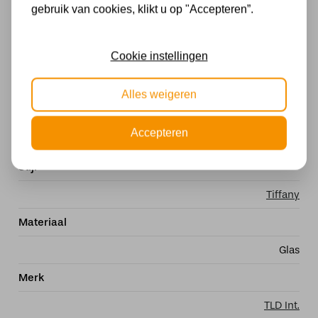
Met lichtbron
gebruik van cookies, klikt u op "Accepteren”.
Exclusief
Cookie instellingen
Kleur
Meerkleurig
Alles weigeren
Fitting
Accepteren
E27
Stijl
Tiffany
Materiaal
Glas
Merk
TLD Int.