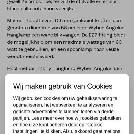
gezellige ambiance, terwijl de stijlvolle erfenis en
klasse elke interieur verrijken.
Met een hoogte van 125 cm (exclusief kap) en een
grootste diameter van 58 cm is de Wyber Angular
hanglamp een ware blikvanger. De E27 fitting biedt
de mogelijkheid om een maximale wattage van 60
watt te gebruiken, en een spaarlamp naar keuze
wordt meegeleverd.
Haal met de Tiffany hanglamp Wyber Angular 58 /
97 een prachtig kunstwerk in huis dat niet alleen
functioneert als verlichting, maar ook als stijlvolle
Wij maken gebruik van Cookies
en elegante toevoeging aan jouw interieur.
Wij gebruiken cookies om uw gebruikservaring te
Specificaties
optimaliseren, het webverkeer te analyseren en
gerichte advertenties te kunnen tonen via derde
Merk
partijen. Lees meer over hoe wij cookies gebruiken
en hoe u ze kunt beheren door op "Cookie
instellingen" te klikken. Als u akkoord gaat met ons