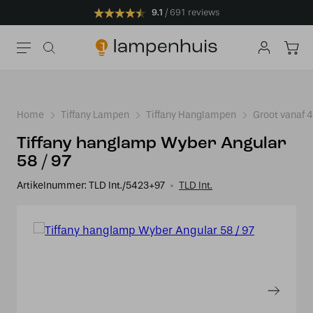
9.1
691 reviews
Home
Tiffany Lampen
Tiffany Hanglampen
Groot vanaf 
Tiffany hanglamp Wyber Angular
58 / 97
Artikelnummer:
TLD Int./5423+97
TLD Int.