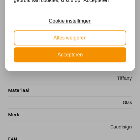
gebruik van cookies, klikt u op "Accepteren”.
Exclusief
Kleur
Cookie instellingen
Meerkleurig
Alles weigeren
Fitting
E27
Accepteren
Stijl
Tiffany
Materiaal
Glas
Merk
Gaudisign
EAN