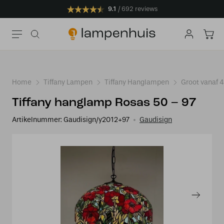
9.1
692 reviews
Home
Tiffany Lampen
Tiffany Hanglampen
Groot vanaf 
Tiffany hanglamp Rosas 50 – 97
Artikelnummer:
Gaudisign/y2012+97
Gaudisign