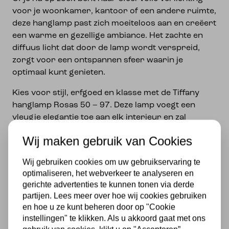
voor je woonkamer, kantoor of een andere ruimte,
deze hanglamp past zich moeiteloos aan en creëert
een warme en gezellige ambiance. Het zachte en
diffuus licht dat door de lamp wordt verspreid,
zorgt voor een ontspannen sfeer waarin je
optimaal kunt genieten.
Kies voor stijl, erfgoed en klasse met de Tiffany
hanglamp Rosas 50 – 97. Deze lamp voegt een
vleugje elegantie toe aan elk interieur en zal
gegarandeerd een stijlvolle erfenis worden waar je
Wij maken gebruik van Cookies
nog jarenlang van kunt genieten.
Wij gebruiken cookies om uw gebruikservaring te
Specificaties
optimaliseren, het webverkeer te analyseren en
gerichte advertenties te kunnen tonen via derde
Merk
partijen. Lees meer over hoe wij cookies gebruiken
en hoe u ze kunt beheren door op "Cookie
Met lichtbron
instellingen" te klikken. Als u akkoord gaat met ons