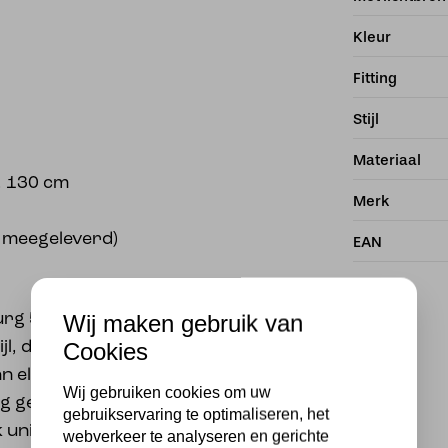
Kleur
Fitting
Stijl
Materiaal
. 130 cm
Merk
p meegeleverd)
EAN
Wij maken gebruik van
rg 53/97 is een
Cookies
l, die een vleugje
n elk interieur. Deze
Wij gebruiken cookies om uw
rg geassembleerd en
gebruikservaring te optimaliseren, het
uniek is. Het
webverkeer te analyseren en gerichte