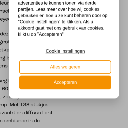
advertenties te kunnen tonen via derde
eurd glas zorgt voor
partijen. Lees meer over hoe wij cookies
urschakeringen,
gebruiken en hoe u ze kunt beheren door op
eyecatcher is.
"Cookie instellingen" te klikken. Als u
akkoord gaat met ons gebruik van cookies,
 deze 6-hoekige
klikt u op "Accepteren”.
grote tot grote
etkamers of kantoren.
Cookie instellingen
ing is maximaal 130 cm,
ens kunt aanpassen.
Alles weigeren
rg 53/97 heeft een E27
Accepteren
t 60 watt. Een
zodat je direct kunt
amp. Met 138 stukjes
zacht en diffuus licht
ge ambiance in de