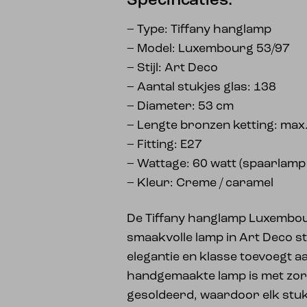
Specificaties:
– Type: Tiffany hanglamp
– Model: Luxembourg 53/97
– Stijl: Art Deco
– Aantal stukjes glas: 138
– Diameter: 53 cm
– Lengte bronzen ketting: max
– Fitting: E27
– Wattage: 60 watt (spaarlam
– Kleur: Creme / caramel
De Tiffany hanglamp Luxembou
smaakvolle lamp in Art Deco stij
elegantie en klasse toevoegt aa
handgemaakte lamp is met zo
gesoldeerd, waardoor elk stuk 