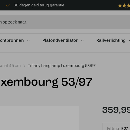
30 dagen geld terug garantie
ichtbronnen
Plafondventilator
Railverlichting
vanaf 45 cm
Tiffany hanglamp Luxembourg 53/97
uxembourg 53/97
359,9
Fitting
E27