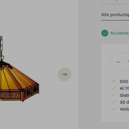
Alle productsp
Nu beste
Tiffany
hangla
Luxemb
500 
53/97
Al 7
aantal
Grat
30 d
Veil