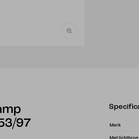
Specific
lamp
53/97
Merk
Met lichtbron