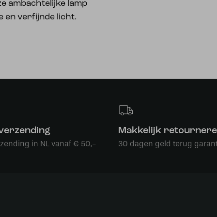
e ambachtelijke lamp
 en verfijnde licht.
 verzending
Makkelijk retourner
rzending in NL vanaf € 50,-
30 dagen geld terug garant