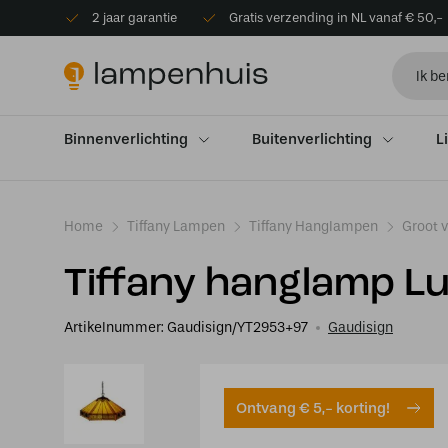
2 jaar garantie
Gratis verzending in NL vanaf € 50,-
Binnenverlichting
Buitenverlichting
L
Home
Tiffany Lampen
Tiffany Hanglampen
Groot 
Tiffany hanglamp L
Artikelnummer:
Gaudisign/YT2953+97
Gaudisign
Ontvang € 5,- korting!