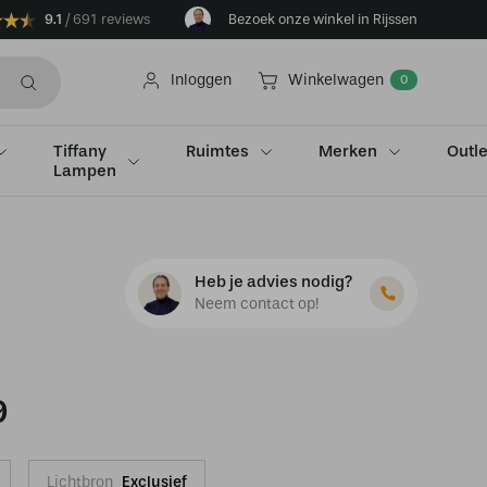
9.1
691 reviews
Bezoek onze winkel in Rijssen
Inloggen
Winkelwagen
0
Tiffany
Ruimtes
Merken
Outle
Lampen
Heb je advies nodig?
Neem contact op!
9
Lichtbron
Exclusief