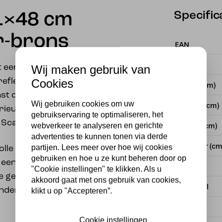
Specific
1×48 cm
r-brons
EAN
Merk
Wij maken gebruik van
een stijlvolle kap die
Cookies
reflecteert. Dankzij het
Lengte (cm)
ast deze lamp
Wij gebruiken cookies om uw
Breedte (cm)
ieurstijlen zoals
gebruikservaring te optimaliseren, het
f Scandinavisch.
webverkeer te analyseren en gerichte
Hoogte (cm)
advertenties te kunnen tonen via derde
Diameter (cm
partijen. Lees meer over hoe wij cookies
olle en warme
gebruiken en hoe u ze kunt beheren door op
 een dressoir, sidetable,
Kleur
"Cookie instellingen" te klikken. Als u
e gesloten kap ontstaat
akkoord gaat met ons gebruik van cookies,
Materiaal
nder direct in de
klikt u op "Accepteren”.
Vorm
Cookie instellingen