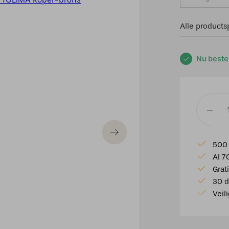
Alle productsp
Nu beste
Tafellam
Ø31x48
cm
500 
TOLIMA
Al 7
koper-
Grat
brons
30 d
aantal
Veil