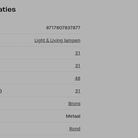
aties
8717807837877
Light & Living lampen
31
31
48
)
31
Brons
Metaal
Rond