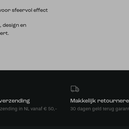
voor sfeervol effect
r, design en
ert.
 verzending
Makkelijk retourner
rzending in NL vanaf € 50,-
30 dagen geld terug garant