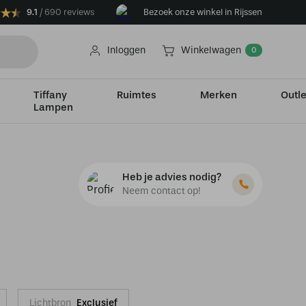
9.1
690 reviews
Bezoek onze winkel in Rijssen
Inloggen
Winkelwagen
0
Tiffany
Ruimtes
Merken
Outle
Lampen
Heb je advies nodig?
Neem contact op!
Lichtbron
Exclusief