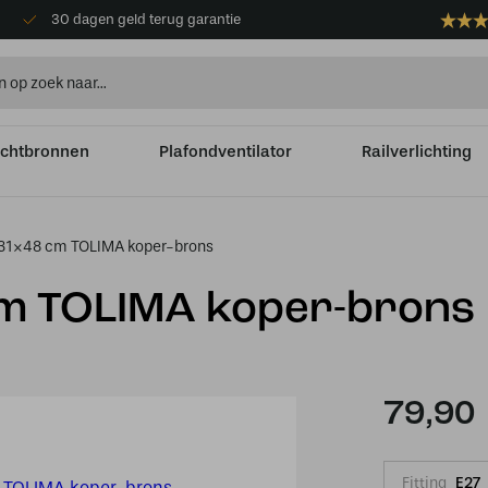
30 dagen geld terug garantie
ichtbronnen
Plafondventilator
Railverlichting
31×48 cm TOLIMA koper-brons
cm TOLIMA koper-brons
79,90
Fitting
E27