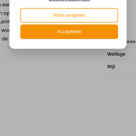
Dimbaar
n een hoogte van 48 cm
n opvallende uitstraling
Alles weigeren
imte. De lamp is
Fitting
n wordt geleverd
Accepteren
lf de gewenste sfeer en
Met lichtbron
Wattage
Stijl