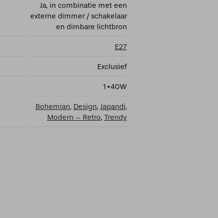
Ja, in combinatie met een
externe dimmer / schakelaar
en dimbare lichtbron
E27
Exclusief
1*40W
Bohemian
,
Design
,
Japandi
,
Modern – Retro
,
Trendy