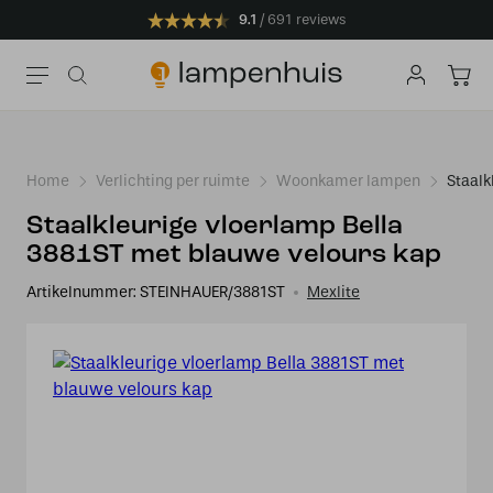
9.1
691 reviews
Home
Verlichting per ruimte
Woonkamer lampen
Staalk
Staalkleurige vloerlamp Bella
3881ST met blauwe velours kap
Artikelnummer:
STEINHAUER/3881ST
Mexlite