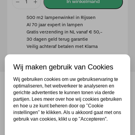
Staalkleurige
vloerlamp
500 m2 lampenwinkel in Rijssen
Bella
Al 70 jaar expert in lampen
3881ST
Gratis verzending in NL vanaf € 50,-
met
30 dagen geld terug garantie
blauwe
Veilig achteraf betalen met Klarna
velours
kap
aantal
Wij maken gebruik van Cookies
Wij gebruiken cookies om uw gebruikservaring te
optimaliseren, het webverkeer te analyseren en
Staalkleurige vloerlamp Bella
gerichte advertenties te kunnen tonen via derde
3881ST met blauwe velours kap
partijen. Lees meer over hoe wij cookies gebruiken
Ontdek de staalkleurige vloerlamp 3881ST uit de
en hoe u ze kunt beheren door op "Cookie
instellingen" te klikken. Als u akkoord gaat met ons
Bella serie. Deze wordt geleverd met een blauwe
gebruik van cookies, klikt u op "Accepteren”.
fluweelachtige tonkap. De zwenkarm zorgt ervoor
dat deze lamp precies daar licht geeft waar
gewenst is. De Bella is te bedienen middels een