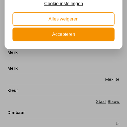
Cookie instellingen
aan/uit schakelaar in de vorm van een
trekschakelaar. Beschikt over een E27 (grote)
Alles weigeren
fitting en is geschikt voor lichtbronnen tot
maximaal 40 watt
Accepteren
Specificaties
Merk
Merk
Mexlite
Kleur
Staal
,
Blauw
Dimbaar
Ja