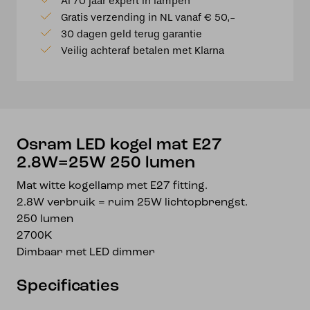
Al 70 jaar expert in lampen
mat
Gratis verzending in NL vanaf € 50,-
E27
30 dagen geld terug garantie
2.8W=25W
Veilig achteraf betalen met Klarna
250
lumen
aantal
Osram LED kogel mat E27
2.8W=25W 250 lumen
Mat witte kogellamp met E27 fitting.
2.8W verbruik = ruim 25W lichtopbrengst.
250 lumen
2700K
Dimbaar met LED dimmer
Specificaties