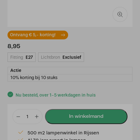
Ontvang € 5,- korting!
8,95
Fitting
E27
Lichtbron
Exclusief
Actie
10% korting bij 10 stuks
Nu besteld, over 1-5 werkdagen in huis
Osram
LED
500 m2 lampenwinkel in Rijssen
kogel