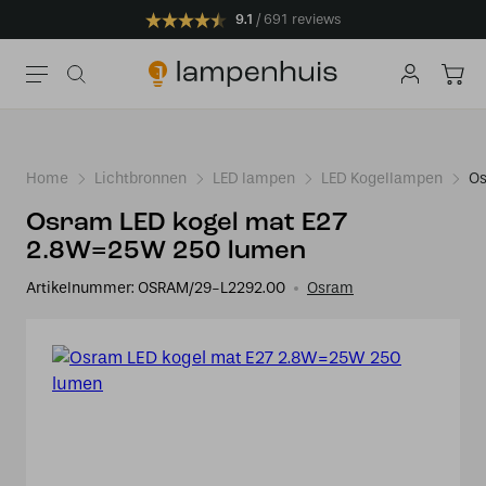
9.1
691 reviews
Home
Lichtbronnen
LED lampen
LED Kogellampen
Os
Osram LED kogel mat E27
2.8W=25W 250 lumen
Artikelnummer:
OSRAM/29-L2292.00
Osram