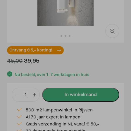
Ontvang € 5,- korting!
Oorspronkelijke
Huidige
45,00
39,95
prijs
prijs
was:
is:
Nu besteld, over 1-7 werkdagen in huis
€45,00.
€39,95.
Modena
230V
500 m2 lampenwinkel in Rijssen
wandarmatuur
Al 70 jaar expert in lampen
triade
Gratis verzending in NL vanaf € 50,-
twinspot