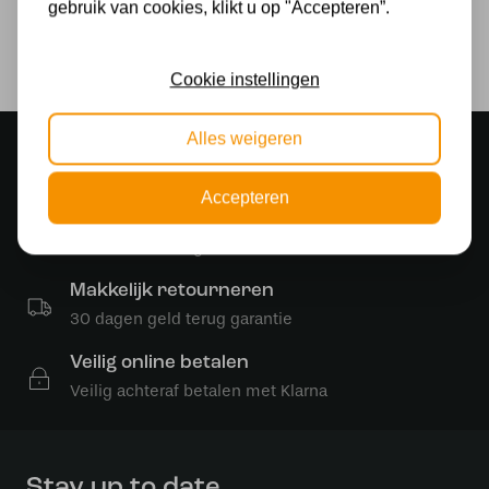
gebruik van cookies, klikt u op "Accepteren”.
Hoogte in MM
240
Cookie instellingen
Alles weigeren
Sfeervolle showroom
500 m2 lampenwinkel in Rijssen
Accepteren
Gratis verzending
Gratis verzending in NL vanaf € 50,-
Makkelijk retourneren
30 dagen geld terug garantie
Veilig online betalen
Veilig achteraf betalen met Klarna
Stay up to date