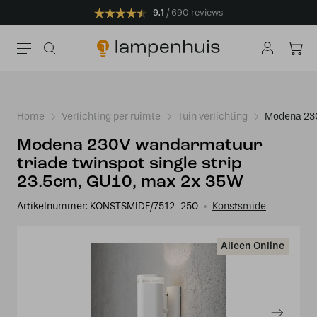
9.1
690 reviews
Home
Verlichting per ruimte
Tuin verlichting
Modena 230
Modena 230V wandarmatuur
triade twinspot single strip
23.5cm, GU10, max 2x 35W
Artikelnummer:
KONSTSMIDE/7512-250
Konstsmide
Alleen Online