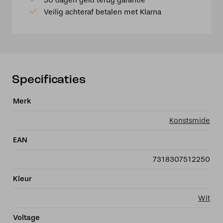
30 dagen geld terug garantie
single
Veilig achteraf betalen met Klarna
strip
23.5cm,
GU10,
max
2x
35W
Specificaties
aantal
Merk
Konstsmide
EAN
7318307512250
Kleur
Wit
Voltage