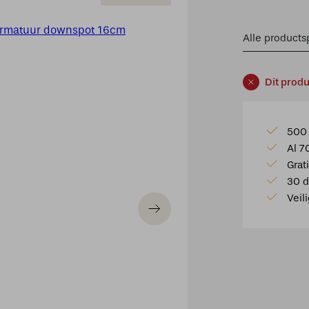
Alle productsp
Dit prod
500 
Al 7
Grat
30 d
Veil