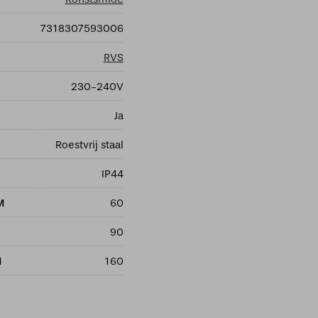
7318307593006
RVS
230-240V
Ja
Roestvrij staal
IP44
M
60
90
M
160