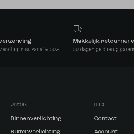
 verzending
Makkelijk retourner
rzending in NL vanaf € 50,-
30 dagen geld terug garant
Ontdek
Hulp
Binnenverlichting
Contact
Buitenverlichting
Account