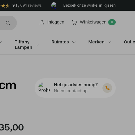
9.1
691 reviews
Bezoek onze winkel in Rijssen
Inloggen
Winkelwagen
0
Tiffany
Ruimtes
Merken
Outle
Lampen
6cm
Heb je advies nodig?
Neem contact op!
Oorspronkelijke
Huidige
35,00