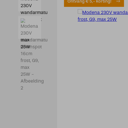
Ontvang € 5,- korting!