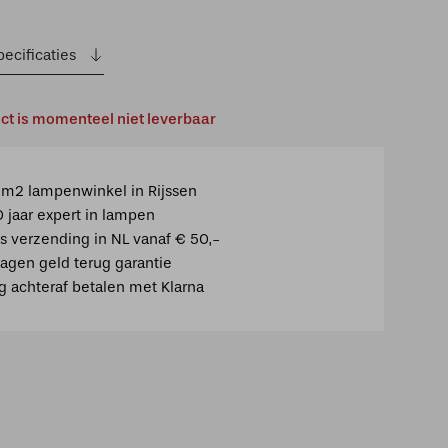
prijs
prijs
was:
is:
ecificaties
€40,00.
€35,00.
uct is momenteel niet leverbaar
m2 lampenwinkel in Rijssen
0 jaar expert in lampen
is verzending in NL vanaf € 50,-
agen geld terug garantie
ig achteraf betalen met Klarna