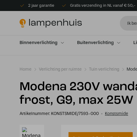
2 jaar garantie
Gratis verzending in NL vanaf € 50,-
Binnenverlichting
Buitenverlichting
L
Home
Verlichting per ruimte
Tuin verlichting
Mode
Modena 230V wand
frost, G9, max 25W
Artikelnummer:
KONSTSMIDE/7593-000
Konstsmide