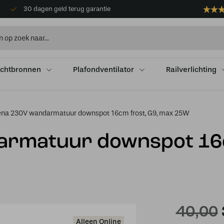
30 dagen geld terug garantie
ichtbronnen
Plafondventilator
Railverlichting
na 230V wandarmatuur downspot 16cm frost, G9, max 25W
armatuur downspot 1
40,00
Alleen Online