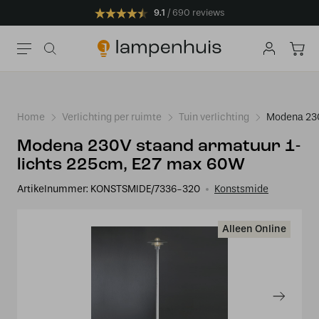
9.1
690 reviews
Home
Verlichting per ruimte
Tuin verlichting
Modena 230
Modena 230V staand armatuur 1-
lichts 225cm, E27 max 60W
Artikelnummer:
KONSTSMIDE/7336-320
Konstsmide
Alleen Online