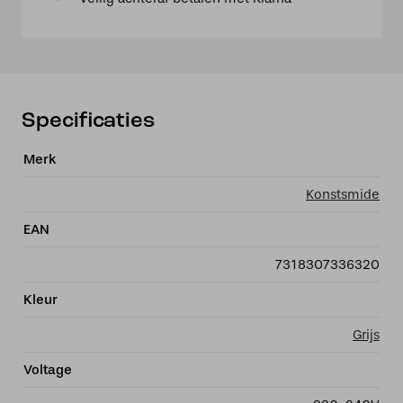
225cm,
E27
max
60W
aantal
Specificaties
Merk
Konstsmide
EAN
7318307336320
Kleur
Grijs
Voltage