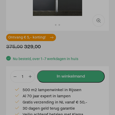
Ontvang € 5,- korting!
Oorspronkelijke
Huidige
375,00
329,00
prijs
prijs
was:
is:
Nu besteld, over 1-7 werkdagen in huis
€375,00.
€329,00.
Modena
230V
500 m2 lampenwinkel in Rijssen
staand
Al 70 jaar expert in lampen
armatuur
Gratis verzending in NL vanaf € 50,-
1-
30 dagen geld terug garantie
lichts
Veilig achteraf betalen met Klarna