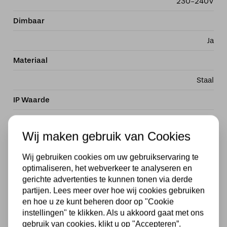
230-240V
Dimbaar
Ja
Materiaal
Staal
IP Waarde
IP44
Wij maken gebruik van Cookies
Breedte in MM
Wij gebruiken cookies om uw gebruikservaring te
400
optimaliseren, het webverkeer te analyseren en
Diepte in MM
gerichte advertenties te kunnen tonen via derde
partijen. Lees meer over hoe wij cookies gebruiken
400
en hoe u ze kunt beheren door op "Cookie
instellingen" te klikken. Als u akkoord gaat met ons
Hoogte in MM
gebruik van cookies, klikt u op "Accepteren”.