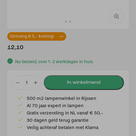
Ontvang € 5,- korting!
12,10
Nu besteld, over 1-2 werkdagen in huis
Miller
Los
500 m2 lampenwinkel in Rijssen
Ring
Al 70 jaar expert in lampen
kleur
Gratis verzending in NL vanaf € 50,-
zand
30 dagen geld terug garantie
aantal
Veilig achteraf betalen met Klarna