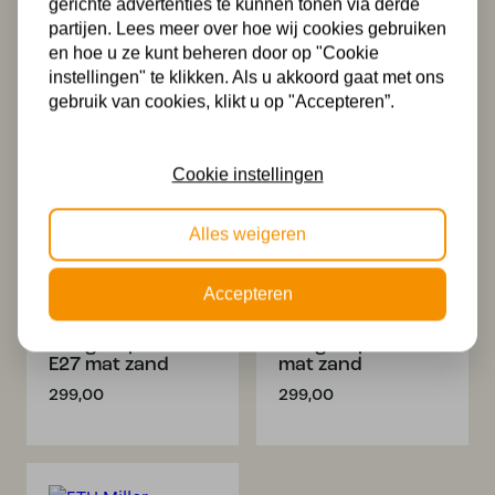
gerichte advertenties te kunnen tonen via derde
partijen. Lees meer over hoe wij cookies gebruiken
ETH Miller Spot 2x
ETH Miller Spot 1x
en hoe u ze kunt beheren door op "Cookie
E27 60W mat zand
E27 60W mat zand
instellingen" te klikken. Als u akkoord gaat met ons
69,00
39,00
gebruik van cookies, klikt u op "Accepteren”.
Cookie instellingen
Alles weigeren
Accepteren
ETH Miller
ETH Miller
Hanglamp rond 6x
Hanglamp 5x E27
E27 mat zand
mat zand
299,00
299,00