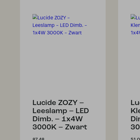
Lucide ZOZY –
Lu
Leeslamp – LED
Kl
Dimb. – 1x4W
Di
3000K – Zwart
30
87,48
51,