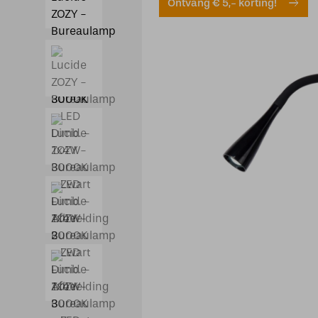
Ontvang € 5,- korting!