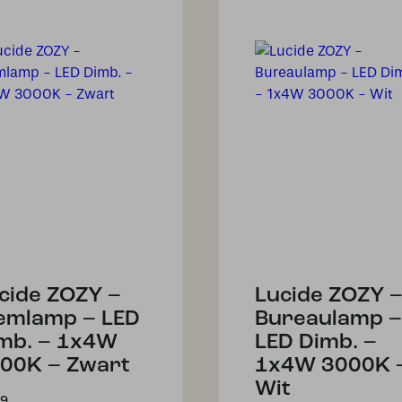
cide ZOZY –
Lucide ZOZY 
emlamp – LED
Bureaulamp –
mb. – 1x4W
LED Dimb. –
00K – Zwart
1x4W 3000K 
Wit
09