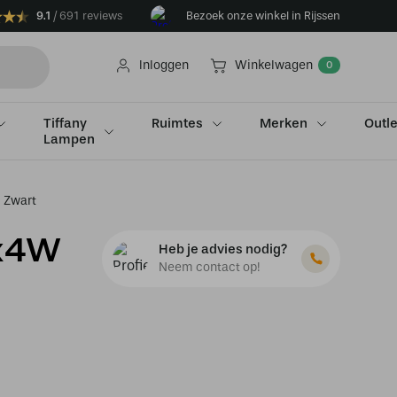
9.1
691 reviews
Bezoek onze winkel in Rijssen
Inloggen
Winkelwagen
0
Tiffany
Ruimtes
Merken
Outle
Lampen
 Zwart
1x4W
Heb je advies nodig?
Neem contact op!