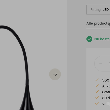
Fitting
LED
Alle productsp
Nu beste
Lucide
ZOZY
-
500 
Bureaul
Al 7
-
Grat
LED
30 d
Dimb.
Veil
-