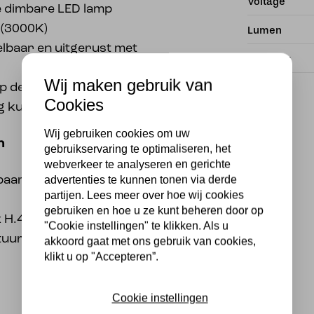
Voltage
e dimbare LED lamp
 (3000K)
Lumen
elbaar en uitgerust met
Dimbaar
Wij maken gebruik van
op de lamp
Cookies
g kunststof
Wij gebruiken cookies om uw
n
gebruikservaring te optimaliseren, het
webverkeer te analyseren en gerichte
advertenties te kunnen tonen via derde
baar (Lichtbron
partijen. Lees meer over hoe wij cookies
gebruiken en hoe u ze kunt beheren door op
x H.48,5 cm
"Cookie instellingen" te klikken. Als u
tuur
akkoord gaat met ons gebruik van cookies,
klikt u op "Accepteren”.
Cookie instellingen