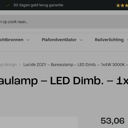
30 dagen geld terug garantie
ichtbronnen
Plafondventilator
Railverlichting
p design
Lucide ZOZY – Bureaulamp – LED Dimb. – 1x4W 3000K –
aulamp – LED Dimb. – 
53,06