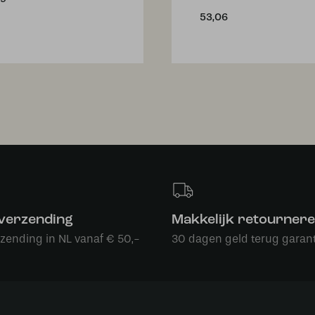
53,06
 verzending
Makkelijk retourner
rzending in NL vanaf € 50,-
30 dagen geld terug garant