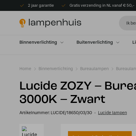
2 jaar garantie
Gratis verzending in NL vanaf € 50,-
Binnenverlichting
Buitenverlichting
L
Home
Binnenverlichting
Bureaulampen
Bureaulam
Lucide ZOZY – Bure
3000K – Zwart
Artikelnummer:
LUCIDE/18650/03/30
Lucide lampen