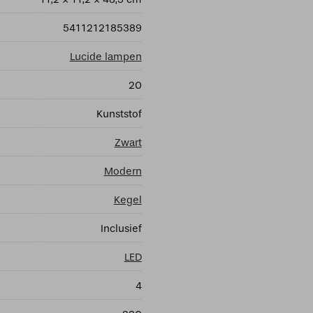
5411212185389
Lucide lampen
20
Kunststof
Zwart
Modern
Kegel
Inclusief
LED
4