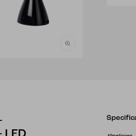
1x4W
3000K
-
Zwart
aantal
Specific
–
 LED
Afmetingen