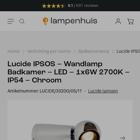
9.1
691 reviews
Home
Verlichting per ruimte
Badkamerlamp
Lucide IPS
Lucide IPSOS – Wandlamp
Badkamer – LED – 1x6W 2700K –
IP54 – Chroom
Artikelnummer:
LUCIDE/33200/05/11
Lucide lampen