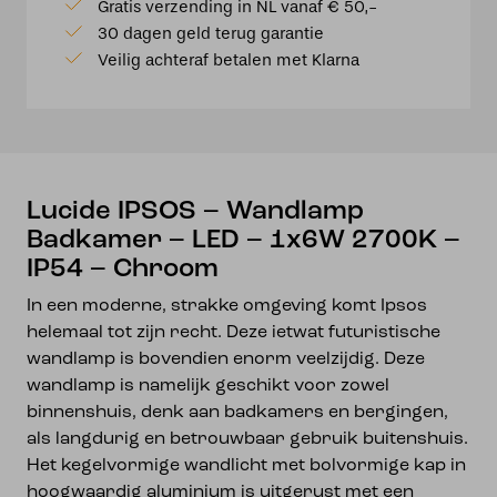
Gratis verzending in NL vanaf € 50,-
Badkamer
30 dagen geld terug garantie
-
Veilig achteraf betalen met Klarna
LED
-
1x6W
2700K
-
IP54
Lucide IPSOS – Wandlamp
-
Badkamer – LED – 1x6W 2700K –
Chroom
IP54 – Chroom
aantal
In een moderne, strakke omgeving komt Ipsos
helemaal tot zijn recht. Deze ietwat futuristische
wandlamp is bovendien enorm veelzijdig. Deze
wandlamp is namelijk geschikt voor zowel
binnenshuis, denk aan badkamers en bergingen,
als langdurig en betrouwbaar gebruik buitenshuis.
Het kegelvormige wandlicht met bolvormige kap in
hoogwaardig aluminium is uitgerust met een