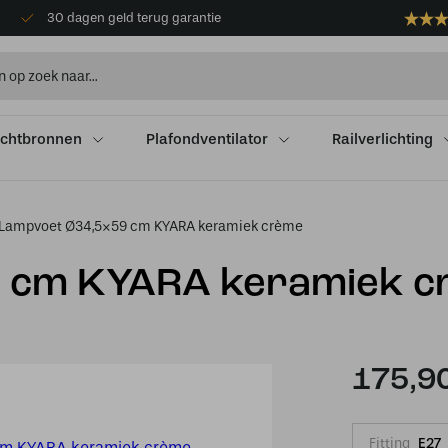
30 dagen geld terug garantie
ichtbronnen
Plafondventilator
Railverlichting
Lampvoet Ø34,5×59 cm KYARA keramiek crème
 cm KYARA keramiek 
175,9
Fitting
E27