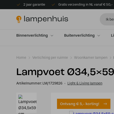
2 jaar garantie
Gratis verzending in NL vanaf € 50,-
Binnenverlichting
Buitenverlichting
L
Home
Verlichting per ruimte
Woonkamer lampen
Lampvoet Ø34,5×59
Artikelnummer:
LM/1729826
Light & Living lampen
Ontvang € 5,- korting!