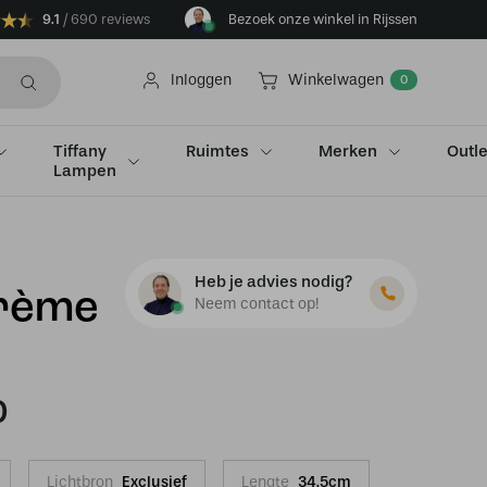
9.1
690 reviews
Bezoek onze winkel in Rijssen
Inloggen
Winkelwagen
0
Tiffany
Ruimtes
Merken
Outle
Lampen
Heb je advies nodig?
crème
Neem contact op!
0
Lichtbron
Exclusief
Lengte
34.5cm