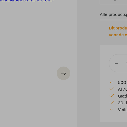
Alle productsp
Dit prod
voor de e
Lampvoe
Ø34,5x5
cm
500 
KYARA
Al 7
keramie
Grat
crème
30 d
aantal
Veil