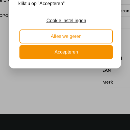
 Living.
klikt u op "Accepteren”.
Met lichtbron
tbron geleverd.
Cookie instellingen
Kleur
Fitting
Alles weigeren
Stijl
Accepteren
Materiaal
EAN
Merk