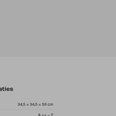
aties
34,5 × 34,5 × 59 cm
A ++ – E