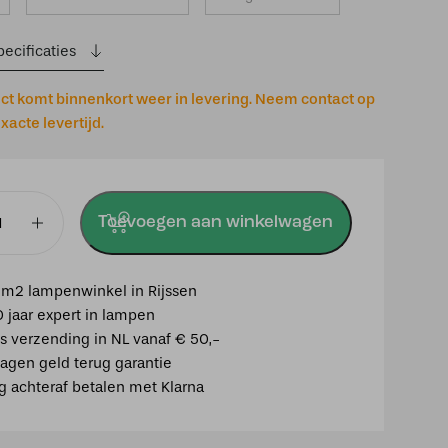
ecificaties
uct komt binnenkort weer in levering. Neem contact op
xacte levertijd.
Toevoegen aan winkelwagen
t
9
m2 lampenwinkel in Rijssen
0 jaar expert in lampen
k
is verzending in NL vanaf € 50,-
agen geld terug garantie
ig achteraf betalen met Klarna