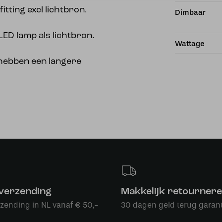
tting excl lichtbron.
Dimbaar
LED lamp als lichtbron.
Wattage
n hebben een langere
 verzending
Makkelijk retourner
rzending in NL vanaf € 50,-
30 dagen geld terug garant