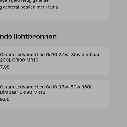
agen geld terug garantie
ig achteraf betalen met Klarna
ende lichtbronnen
Osram Ledvance Led Gu10 2.4w-35w dimbaar
230L CRI90 MR16
7,95
Osram Ledvance Led Gu10 3.7w-50w 350L
Dimbaar CRI90 MR16
9,50