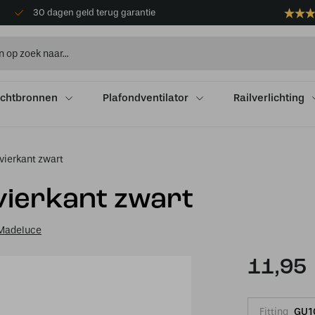
30 dagen geld terug garantie
ichtbronnen
Plafondventilator
Railverlichting
vierkant zwart
vierkant zwart
Madeluce
11,95
Fitting
GU1