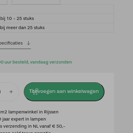
bij 10 - 25 stuks
bij meer dan 25 stuks
ecificaties
00 uur besteld, vandaag verzonden
Toevoegen aan winkelwagen
pot
m2 lampenwinkel in Rijssen
0 jaar expert in lampen
is verzending in NL vanaf € 50,-