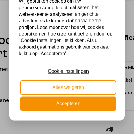
Wij gebruiken cookies om uw
gebruikservaring te optimaliseren, het
webverkeer te analyseren en gerichte
advertenties te kunnen tonen via derde
partijen. Lees meer over hoe wij cookies
gebruiken en hoe u ze kunt beheren door op
Specific
ode 1
"Cookie instellingen" te klikken. Als u
akkoord gaat met ons gebruik van cookies,
rt
klikt u op "Accepteren”.
Merk
Breedte in M
met kantelbare spot.
Cookie instellingen
Energielabel
Alles weigeren
Met lichtbron
nee totaal van de spot
Accepteren
Kleur
Fitting
Stijl