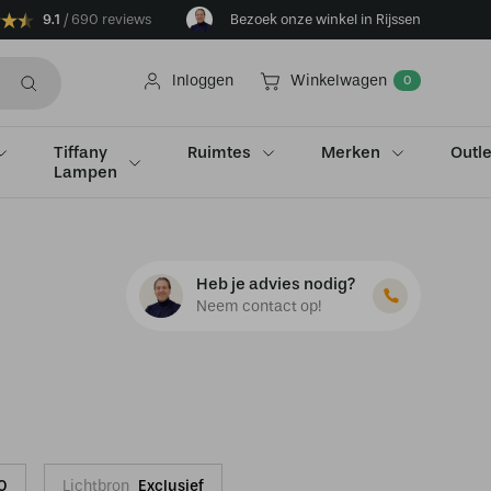
9.1
690 reviews
Bezoek onze winkel in Rijssen
Inloggen
Winkelwagen
0
Tiffany
Ruimtes
Merken
Outle
Lampen
Heb je advies nodig?
Neem contact op!
0
Lichtbron
Exclusief