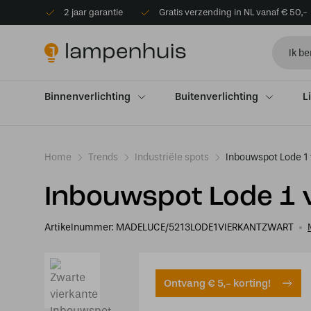
2 jaar garantie
Gratis verzending in NL vanaf € 50,-
Binnenverlichting
Buitenverlichting
L
Home
Trends
Industriële spots
Inbouwspot Lode 1 
Inbouwspot Lode 1 
Artikelnummer:
MADELUCE/5213LODE1VIERKANTZWART
Ontvang € 5,- korting!