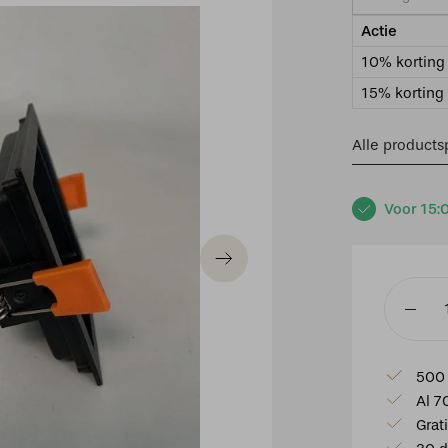
Actie
10% korting 
15% korting 
Alle productsp
Voor 15:
Inbouws
Lode
1
500 
vierkant
Al 7
zwart
Grat
aantal